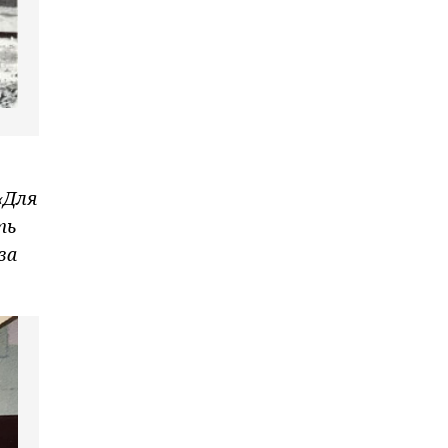
«Для
ть
за