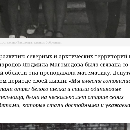
доставлено Законодательным Собранием
развитию северных и арктических территорий 
народов Людмила Магомедова была связана со
ой области она преподавала математику. Депут
том периоде своей жизни:
«Мы вместе готовилис
тали отрез белого шелка и сшили одинаковые
тельница, была на несколько лет старше своих
ребятами, которые стали достойными и уважае