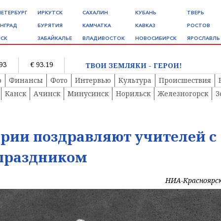
ПЕТЕРБУРГ
ИРКУТСК
САХАЛИН
КУБАНЬ
ТВЕРЬ
НГРАД
БУРЯТИЯ
КАМЧАТКА
КАВКАЗ
РОСТОВ
СК
ЗАБАЙКАЛЬЕ
ВЛАДИВОСТОК
НОВОСИБИРСК
ЯРОСЛАВЛЬ
.93
€ 93.19
ТВОИ ЗЕМЛЯКИ - ГЕРОИ!
о
Финансы
Фото
Интервью
Культура
Происшествия
Канск
Ачинск
Минусинск
Норильск
Железногорск
З
рии поздравляют учителей с
праздником
НИА-Красноярс