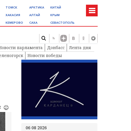
ТОМСК
АРКТИКА
КИТАЙ
ХАКАСИЯ
АЛТАЙ
КРЫМ
КЕМЕРОВО
САХА
СЕВАСТОПОЛЬ
Новости парламента
Донбасс
Лента дня
еленогорск
Новости победы
к
06 08 2026