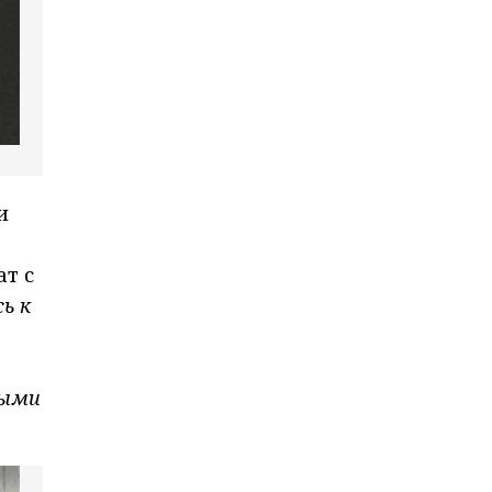
и
ат с
ь к
мыми