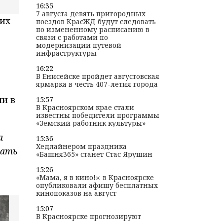
16:35
7 августа девять пригородных
их
поездов КрасЖД будут следовать
по измененному расписанию в
связи с работами по
модернизации путевой
инфраструктуры
16:22
В Енисейске пройдет августовская
ярмарка в честь 407-летия города
и в
15:57
В Красноярском крае стали
известны победители программы
«Земский работник культуры»
а
15:36
Хедлайнером праздника
чать
«Башня365» станет Стас Ярушин
15:26
«Мама, я в кино!»: в Красноярске
опубликовали афишу бесплатных
кинопоказов на август
15:07
В Красноярске прогнозируют