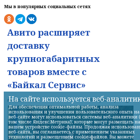
Мы в популярных социальных сетях
Авито расширяет
доставку
крупногабаритных
товаров вместе с
«Байкал Сервис»
На сайте используется веб-аналити
НИА-Красноярск
06.08.2026 21:22
Для обеспечения оптимальной работы, анализа
использования и улучшения пользовательского опыта на
веб-сайте могут использоваться системы веб-аналитики 
том числе Яндекс.Метрика), которые могут размещать н
вашем устройстве cookie-файлы. Продолжая использова
веб-сайта, вы соглашаетесь с применением указанных
технологий и размещением cookie-файлов. Вы можете