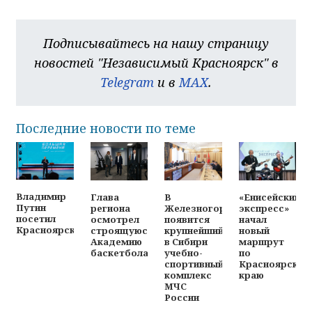
Подписывайтесь на нашу страницу
новостей "Независимый Красноярск" в
Telegram
и в
MAX
.
Последние новости по теме
Владимир
Глава
В
«Енисейский
Путин
региона
Железногорске
экспресс»
посетил
осмотрел
появится
начал
Красноярск
строящуюся
крупнейший
новый
Академию
в Сибири
маршрут
баскетбола
учебно-
по
спортивный
Красноярском
комплекс
краю
МЧС
России