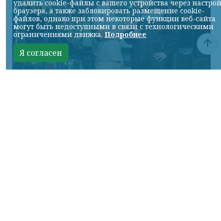
удалить cookie-файлы с вашего устройства через настро
браузера, а также заблокировать размещение cookie-
файлов, однако при этом некоторые функции веб-сайта
могут быть недоступными в связи с технологическими
ограничениями движка.
Подробнее
Я согласен
Фото предоставлено пресс-службой "Байкал Сервис"
КРАСНОЯРСКИЙ КРАЙ, /НИА-КРАСНОЯРСК/.
Авито Доставка расширяет направление
крупногабаритных отправок:
пользователям стала доступна доставка
через транспортную компанию «Байкал
Сервис». Новый логистический партнер
позволит безопасно отправлять и
получать крупные грузы более чем в ста
городах России.