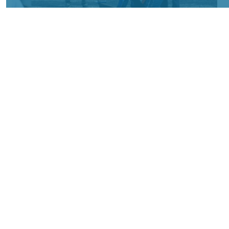
Фото: АО «СУЭК-Хакасия»
КРАСНОЯРСКИЙ КРАЙ, /НИА-
КРАСНОЯРСК/. Специалисты Бородинского
погрузочно-транспортного управления
стали призёрами Всероссийских
соревнований профессионального
мастерства «Логистический Олимп»,
которые прошли в Республике Хакасия.
За звание лучших боролись
представители железнодорожных