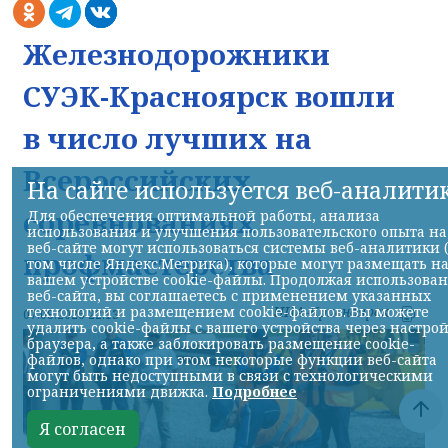
Железнодорожники
СУЭК-Красноярск вошли
в число лучших на
Всероссийских
На сайте используется веб-аналити
соревнованиях
Для обеспечения оптимальной работы, анализа
использования и улучшения пользовательского опыта на
веб-сайте могут использоваться системы веб-аналитики 
профмастерства
том числе Яндекс.Метрика), которые могут размещать н
вашем устройстве cookie-файлы. Продолжая использова
веб-сайта, вы соглашаетесь с применением указанных
технологий и размещением cookie-файлов. Вы можете
НИА-Красноярск
07.08.2026 22:13
удалить cookie-файлы с вашего устройства через настро
браузера, а также заблокировать размещение cookie-
файлов, однако при этом некоторые функции веб-сайта
могут быть недоступными в связи с технологическими
ограничениями движка.
Подробнее
Я согласен