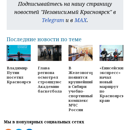
Подписывайтесь на нашу страницу
новостей "Независимый Красноярск" в
Telegram
и в
MAX
.
Последние новости по теме
Владимир
Глава
В
«Енисейский
Путин
региона
Железногорске
экспресс»
посетил
осмотрел
появится
начал
Красноярск
строящуюся
крупнейший
новый
Академию
в Сибири
маршрут
баскетбола
учебно-
по
спортивный
Красноярском
комплекс
краю
МЧС
России
Мы в популярных социальных сетях