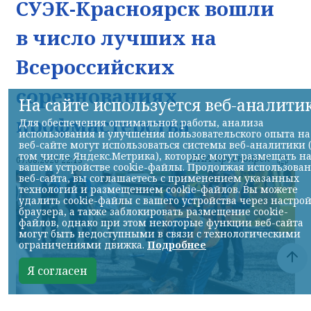
СУЭК-Красноярск вошли
в число лучших на
Всероссийских
соревнованиях
На сайте используется веб-аналити
профмастерства
Для обеспечения оптимальной работы, анализа
использования и улучшения пользовательского опыта на
веб-сайте могут использоваться системы веб-аналитики 
том числе Яндекс.Метрика), которые могут размещать н
НИА-Красноярск
07.08.2026 22:13
вашем устройстве cookie-файлы. Продолжая использова
веб-сайта, вы соглашаетесь с применением указанных
технологий и размещением cookie-файлов. Вы можете
удалить cookie-файлы с вашего устройства через настро
браузера, а также заблокировать размещение cookie-
файлов, однако при этом некоторые функции веб-сайта
могут быть недоступными в связи с технологическими
ограничениями движка.
Подробнее
Я согласен