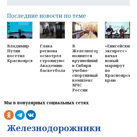
Последние новости по теме
Владимир
Глава
В
«Енисейский
Путин
региона
Железногорске
экспресс»
посетил
осмотрел
появится
начал
Красноярск
строящуюся
крупнейший
новый
Академию
в Сибири
маршрут
баскетбола
учебно-
по
спортивный
Красноярском
комплекс
краю
МЧС
России
Мы в популярных социальных сетях
Железнодорожники