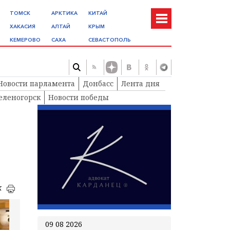
ТОМСК
АРКТИКА
КИТАЙ
ХАКАСИЯ
АЛТАЙ
КРЫМ
КЕМЕРОВО
САХА
СЕВАСТОПОЛЬ
Новости парламента
Донбасс
Лента дня
еленогорск
Новости победы
к
09 08 2026