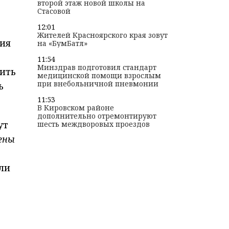
второй этаж новой школы на
Стасовой
12:01
Жителей Красноярского края зовут
тия
на «БумБатл»
11:54
Минздрав подготовил стандарт
ить
медицинской помощи взрослым
при внебольничной пневмонии
ь
11:53
В Кировском районе
дополнительно отремонтируют
ут
шесть междворовых проездов
ены
ли