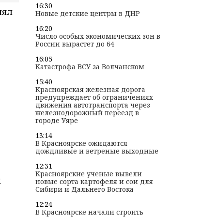
16:30
нял
Новые детские центры в ДНР
16:20
Число особых экономических зон в
России вырастет до 64
16:05
Катастрофа ВСУ за Волчанском
15:40
Красноярская железная дорога
предупреждает об ограничениях
движения автотранспорта через
железнодорожный переезд в
городе Уяре
13:14
В Красноярске ожидаются
дождливые и ветреные выходные
12:31
Красноярские ученые вывели
л
новые сорта картофеля и сои для
Сибири и Дальнего Востока
12:24
В Красноярске начали строить