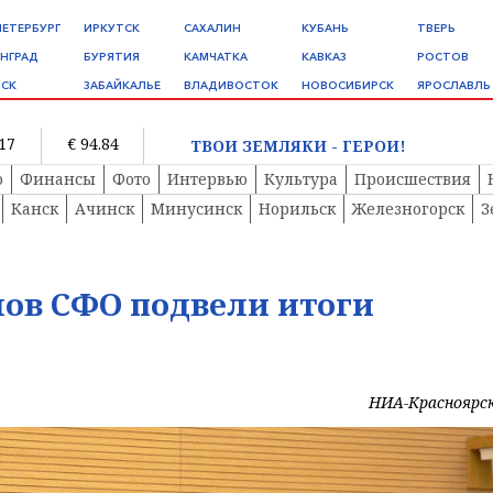
ПЕТЕРБУРГ
ИРКУТСК
САХАЛИН
КУБАНЬ
ТВЕРЬ
НГРАД
БУРЯТИЯ
КАМЧАТКА
КАВКАЗ
РОСТОВ
СК
ЗАБАЙКАЛЬЕ
ВЛАДИВОСТОК
НОВОСИБИРСК
ЯРОСЛАВЛЬ
.17
€ 94.84
ТВОИ ЗЕМЛЯКИ - ГЕРОИ!
о
Финансы
Фото
Интервью
Культура
Происшествия
Канск
Ачинск
Минусинск
Норильск
Железногорск
З
ов СФО подвели итоги
НИА-Красноярс