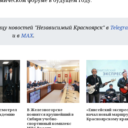
цу новостей "Независимый Красноярск" в
Telegr
и в
MAX
.
осмотрел
В Железногорске
«Енисейский экспре
адемию
появится крупнейший в
начал новый маршру
Сибири учебно-
Красноярскому кра
спортивный комплекс
МЧС России