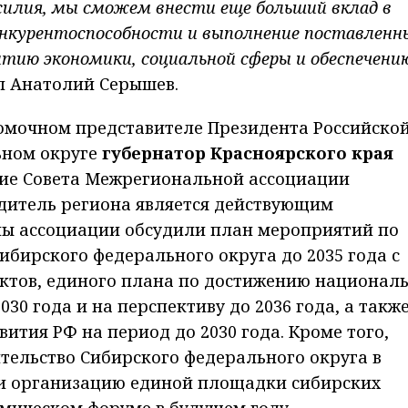
усилия, мы сможем внести еще больший вклад в
конкурентоспособности и выполнение поставленн
итию экономики, социальной сферы и обеспечени
ил Анатолий Серышев.
номочном представителе Президента Российско
ьном округе
губернатор Красноярского края
ие Совета Межрегиональной ассоциации
одитель региона является действующим
ны ассоциации обсудили план мероприятий по
ибирского федерального округа до 2035 года с
ктов, единого плана по достижению национал
30 года и на перспективу до 2036 года, а такж
ития РФ на период до 2030 года. Кроме того,
тельство Сибирского федерального округа в
и организацию единой площадки сибирских
мическом форуме в будущем году.