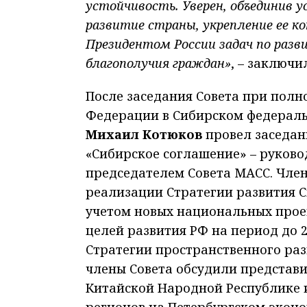
устойчивость. Уверен, объединив 
развитие страны, укрепление ее 
Президентом России задач по разв
благополучия граждан»
, – заключ
После заседания Совета при пол
Федерации в Сибирском федерал
Михаил Котюков
провел заседан
«Сибирское соглашение» – руков
председателем Совета МАСС. Чле
реализации Стратегии развития С
учетом новых национальных прое
целей развития РФ на период до 20
Стратегии пространственного разв
члены Совета обсудили представи
Китайской Народной Республике 
регионов на Петербургском эконо