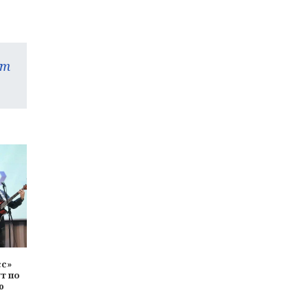
am
сс»
т по
ю