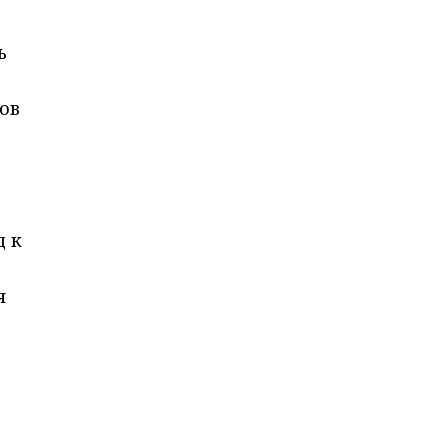
ь
ов
д к
я