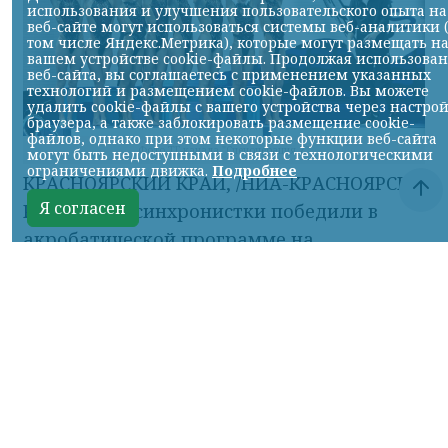
использования и улучшения пользовательского опыта на
веб-сайте могут использоваться системы веб-аналитики 
том числе Яндекс.Метрика), которые могут размещать н
вашем устройстве cookie-файлы. Продолжая использова
веб-сайта, вы соглашаетесь с применением указанных
технологий и размещением cookie-файлов. Вы можете
удалить cookie-файлы с вашего устройства через настро
браузера, а также заблокировать размещение cookie-
файлов, однако при этом некоторые функции веб-сайта
Фото ТГ-канала "Спецоперация Z"
могут быть недоступными в связи с технологическими
ограничениями движка.
Подробнее
КРАСНОЯРСКИЙ КРАЙ, /НИА-КРАСНОЯРСК/.
Я согласен
Российские синхронистки победили в
акробатической программе на
чемпионате Европы.
Елизавета Минаева, Екатерина Коссова,
Елизавета Смирнова, Елена Шабанова,
Эвелина Симонова, Ольга Тютюник,
Валерия Плеханова и Майя Дорошко —
трёхкратные чемпионки.