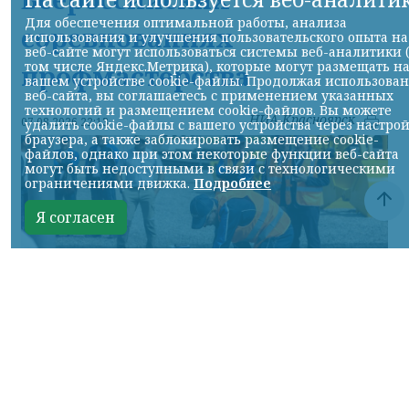
Для обеспечения оптимальной работы, анализа
соревнованиях
использования и улучшения пользовательского опыта на
веб-сайте могут использоваться системы веб-аналитики 
том числе Яндекс.Метрика), которые могут размещать н
профмастерства
вашем устройстве cookie-файлы. Продолжая использова
веб-сайта, вы соглашаетесь с применением указанных
технологий и размещением cookie-файлов. Вы можете
НИА-Красноярск
07.08.2026 22:13
удалить cookie-файлы с вашего устройства через настро
браузера, а также заблокировать размещение cookie-
файлов, однако при этом некоторые функции веб-сайта
могут быть недоступными в связи с технологическими
ограничениями движка.
Подробнее
Я согласен
Фото: АО «СУЭК-Хакасия»