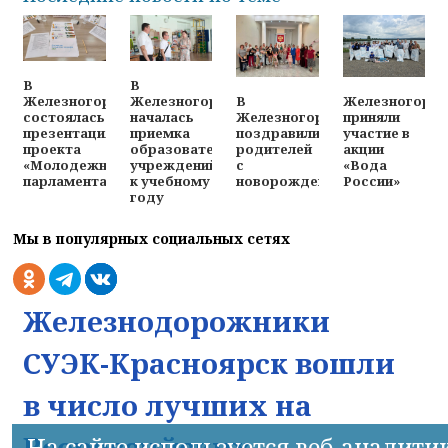
В
В
В
Железногорц
Железногорске
Железногорске
Железногорске
приняли
состоялась
началась
поздравили
участие в
презентация
приемка
родителей
акции
проекта
образовательных
с
«Вода
«Молодежного
учреждений
новорожденными
России»
парламента»
к учебному
году
Мы в популярных социальных сетях
Железнодорожники
СУЭК-Красноярск вошли
в число лучших на
Всероссийских
На сайте используется веб-аналити