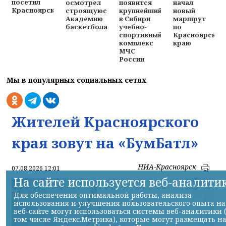
посетил
осмотрел
появится
начал
Красноярск
строящуюся
крупнейший
новый
Академию
в Сибири
маршрут
баскетбола
учебно-
по
спортивный
Красноярском
комплекс
краю
МЧС
России
Мы в популярных социальных сетях
Жителей Красноярского
края зовут на «БумБатл»
НИА-Красноярск
07.08.2026 12:01
На сайте используется веб-аналити
Для обеспечения оптимальной работы, анализа
использования и улучшения пользовательского опыта на
веб-сайте могут использоваться системы веб-аналитики 
том числе Яндекс.Метрика), которые могут размещать н