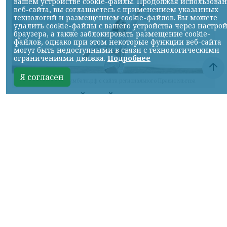
вашем устройстве cookie-файлы. Продолжая использова
веб-сайта, вы соглашаетесь с применением указанных
технологий и размещением cookie-файлов. Вы можете
удалить cookie-файлы с вашего устройства через настро
браузера, а также заблокировать размещение cookie-
файлов, однако при этом некоторые функции веб-сайта
могут быть недоступными в связи с технологическими
ограничениями движка.
Подробнее
Я согласен
фото с сайта Бумбатл.рф с сайта регионального Правительства
КРАСНОЯРСКИЙ КРАЙ, /НИА-
КРАСНОЯРСК/. В России стартовала
Всероссийская акция «БумБатл». Жителей
Красноярского края приглашают сделать
из макулатуры воздушного змея.
Запечатлеть полёт воздушного змея
нужно на фото или видео и поделиться
результатом в социальных сетях.
Публикации обязательно должны