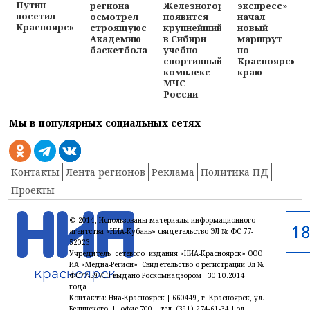
Путин
региона
Железногорске
экспресс»
посетил
осмотрел
появится
начал
Красноярск
строящуюся
крупнейший
новый
Академию
в Сибири
маршрут
баскетбола
учебно-
по
спортивный
Красноярском
комплекс
краю
МЧС
России
Мы в популярных социальных сетях
Контакты
Лента регионов
Реклама
Политика ПД
Проекты
© 2014, Использованы материалы информационного
агентства «НИА-Кубань» свидетельство ЭЛ № ФС 77-
52023
Учредитель сетевого издания «НИА-Красноярск» ООО
ИА «Медиа-Регион» Свидетельство о регистрации Эл №
ФС77-59710 выдано Роскомнадзором 30.10.2014
года
Контакты: Ниа-Красноярск | 660449, г. Красноярск, ул.
Белинского, 1, офис 700 | тел. (391) 274-61-34,| эл.