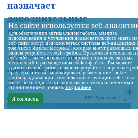
назначает
дополнительные
На сайте используется веб-аналити
вечерние электрички
Для обеспечения оптимальной работы, анализа
использования и улучшения пользовательского опыта на
для доставки гостей
веб-сайте могут использоваться системы веб-аналитики 
том числе Яндекс.Метрика), которые могут размещать н
вашем устройстве cookie-файлы. Продолжая использова
туристического
веб-сайта, вы соглашаетесь с применением указанных
технологий и размещением cookie-файлов. Вы можете
фестиваля в
удалить cookie-файлы с вашего устройства через настро
браузера, а также заблокировать размещение cookie-
файлов, однако при этом некоторые функции веб-сайта
Дивногорске
могут быть недоступными в связи с технологическими
ограничениями движка.
Подробнее
НИА-Красноярск
Я согласен
07.08.2026 17:56