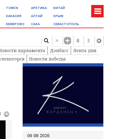
ТОМСК
АРКТИКА
КИТАЙ
ХАКАСИЯ
АЛТАЙ
КРЫМ
КЕМЕРОВО
САХА
СЕВАСТОПОЛЬ
Новости парламента
Донбасс
Лента дня
еленогорск
Новости победы
к
06 08 2026