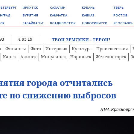
ПЕТЕРБУРГ
ИРКУТСК
САХАЛИН
КУБАНЬ
ТВЕРЬ
НГРАД
БУРЯТИЯ
КАМЧАТКА
КАВКАЗ
РОСТОВ
СК
ЗАБАЙКАЛЬЕ
ВЛАДИВОСТОК
НОВОСИБИРСК
ЯРОСЛАВЛЬ
.93
€ 93.19
ТВОИ ЗЕМЛЯКИ - ГЕРОИ!
о
Финансы
Фото
Интервью
Культура
Происшествия
Канск
Ачинск
Минусинск
Норильск
Железногорск
З
ятия города отчитались
оте по снижению выбросов
НИА-Красноярс