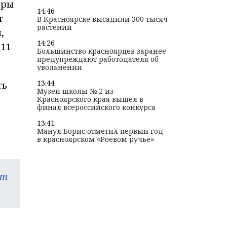
оры
14:46
т
В Красноярске высадили 300 тысяч
растений
,
14:26
 11
Большинство красноярцев заранее
предупреждают работодателя об
увольнении
13:44
ть
Музей школы № 2 из
Красноярского края вышел в
финал всероссийского конкурса
13:41
Манул Борис отметил первый год
в красноярском «Роевом ручье»
am