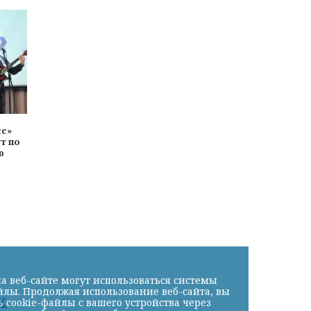
сс»
т по
ю
а веб-сайте могут использоваться системы
йлы. Продолжая использование веб-сайта, вы
х
cookie-файлы с вашего устройства через