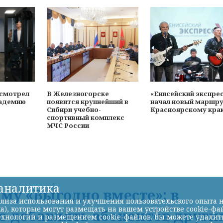
осмотрел
В Железногорске
«Енисейский экспре
адемию
появится крупнейший в
начал новый маршру
Сибири учебно-
Красноярскому кра
спортивный комплекс
МЧС России
-аналитика
му «Выгодно вместе»: в
лиза использования и улучшения пользовательского опыта н
а), которые могут размещать на вашем устройстве cookie-фа
 добавлять абонентов други
хнологий и размещением cookie-файлов. Вы можете удалить 