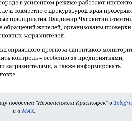
 городе в усиленном режиме работают инспект
сле и совместно с прокуратурой края проверяю
пные предприятия. Владимир Часовитин отметил
ове обращений жителей, организованы проверки
сновных загрязнителей.
благоприятного прогноза синоптиков монитори
ить контроль – особенно за предприятиями,
и загрязнителями, а также информировать
новке.
цу новостей "Независимый Красноярск" в
Telegr
и в
MAX
.