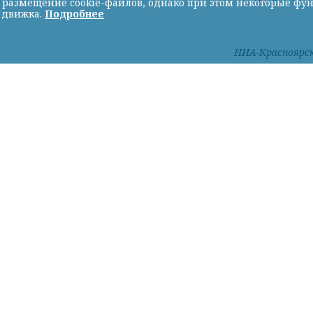
ь размещение cookie-файлов, однако при этом некоторые фу
 движка.
Подробнее
НИА-Красноярс