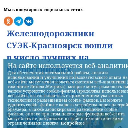
Мы в популярных социальных сетях
Железнодорожники
СУЭК-Красноярск вошли
в число лучших на
На сайте используется веб-аналити
Всероссийских
Для обеспечения оптимальной работы, анализа
использования и улучшения пользовательского опыта на
соревнованиях
веб-сайте могут использоваться системы веб-аналитики 
том числе Яндекс.Метрика), которые могут размещать н
профмастерства
вашем устройстве cookie-файлы. Продолжая использова
веб-сайта, вы соглашаетесь с применением указанных
технологий и размещением cookie-файлов. Вы можете
удалить cookie-файлы с вашего устройства через настро
НИА-Красноярск
07.08.2026 22:13
браузера, а также заблокировать размещение cookie-
файлов, однако при этом некоторые функции веб-сайта
могут быть недоступными в связи с технологическими
ограничениями движка.
Подробнее