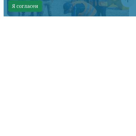
Я согласен
Фото: АО «СУЭК-Хакасия»
КРАСНОЯРСКИЙ КРАЙ, /НИА-
КРАСНОЯРСК/. Специалисты Бородинского
погрузочно-транспортного управления
стали призёрами Всероссийских
соревнований профессионального
мастерства «Логистический Олимп»,
которые прошли в Республике Хакасия.