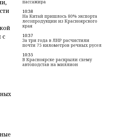
ии,
пассажира
сти
10:38
На Китай пришлось 80% экспорта
лесопродукции из Красноярского
края
окой
10:37
 с
За три года в ЛНР расчистили
почти 75 километров речных русел
10:35
В Красноярске раскрыли схему
автоподстав на миллион
нных
вные