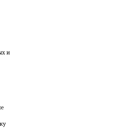
ых и
ме
ку