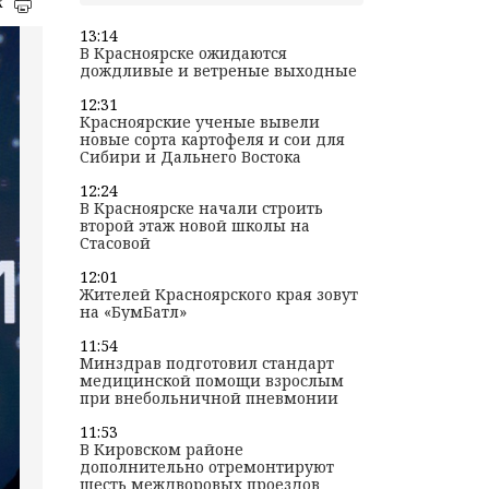
к
13:14
В Красноярске ожидаются
дождливые и ветреные выходные
12:31
Красноярские ученые вывели
новые сорта картофеля и сои для
Сибири и Дальнего Востока
12:24
В Красноярске начали строить
второй этаж новой школы на
Стасовой
12:01
Жителей Красноярского края зовут
на «БумБатл»
11:54
Минздрав подготовил стандарт
медицинской помощи взрослым
при внебольничной пневмонии
11:53
В Кировском районе
дополнительно отремонтируют
шесть междворовых проездов