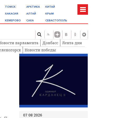
ТОМСК
АРКТИКА
КИТАЙ
ХАКАСИЯ
АЛТАЙ
КРЫМ
КЕМЕРОВО
САХА
СЕВАСТОПОЛЬ
Новости парламента
Донбасс
Лента дня
еленогорск
Новости победы
07 08 2026