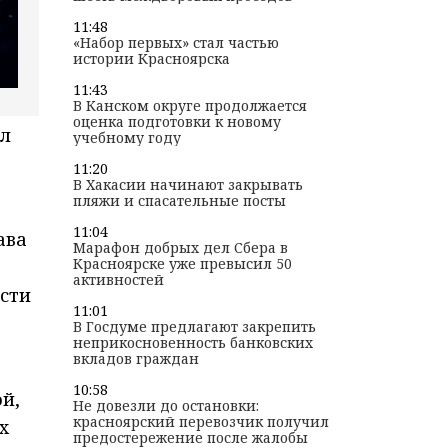
11:48
«Набор первых» стал частью
истории Красноярска
11:43
В Канском округе продолжается
оценка подготовки к новому
ил
учебному году
11:20
В Хакасии начинают закрывать
пляжи и спасательные посты
11:04
ава
Марафон добрых дел Сбера в
Красноярске уже превысил 50
активностей
асти
11:01
В Госдуме предлагают закрепить
неприкосновенность банковских
вкладов граждан
10:58
й,
Не довезли до остановки:
красноярский перевозчик получил
х
предостережение после жалобы