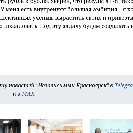
ь рубль к рублю. Уверен, что результат от так
У меня есть внутренняя большая амбиция – я х
спективных ученых: вырастить своих и привезти
бро пожаловать. Под эту задачу будем создавать 
цу новостей "Независимый Красноярск" в
Telegr
и в
MAX
.