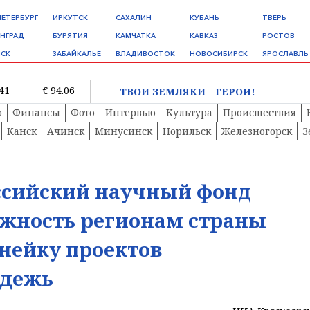
ПЕТЕРБУРГ
ИРКУТСК
САХАЛИН
КУБАНЬ
ТВЕРЬ
НГРАД
БУРЯТИЯ
КАМЧАТКА
КАВКАЗ
РОСТОВ
СК
ЗАБАЙКАЛЬЕ
ВЛАДИВОСТОК
НОВОСИБИРСК
ЯРОСЛАВЛЬ
.41
€ 94.06
ТВОИ ЗЕМЛЯКИ - ГЕРОИ!
о
Финансы
Фото
Интервью
Культура
Происшествия
Канск
Ачинск
Минусинск
Норильск
Железногорск
З
ссийский научный фонд
ожность регионам страны
нейку проектов
одежь