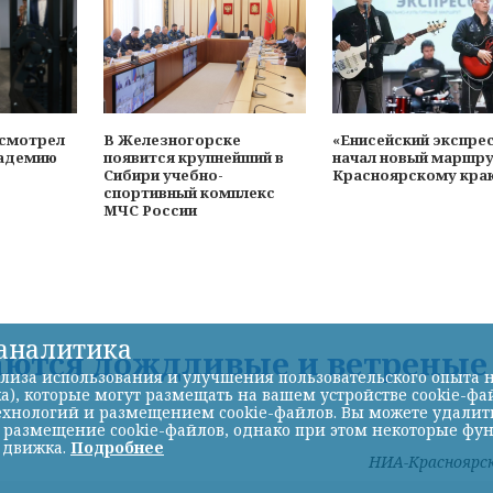
осмотрел
В Железногорске
«Енисейский экспре
адемию
появится крупнейший в
начал новый маршру
Сибири учебно-
Красноярскому кра
спортивный комплекс
МЧС России
-аналитика
аются дождливые и ветреные
лиза использования и улучшения пользовательского опыта н
а), которые могут размещать на вашем устройстве cookie-фа
хнологий и размещением cookie-файлов. Вы можете удалить 
ь размещение cookie-файлов, однако при этом некоторые фу
 движка.
Подробнее
НИА-Красноярс