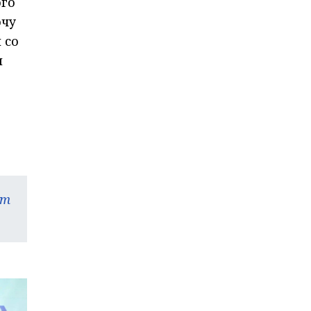
ого
очу
 со
и
am