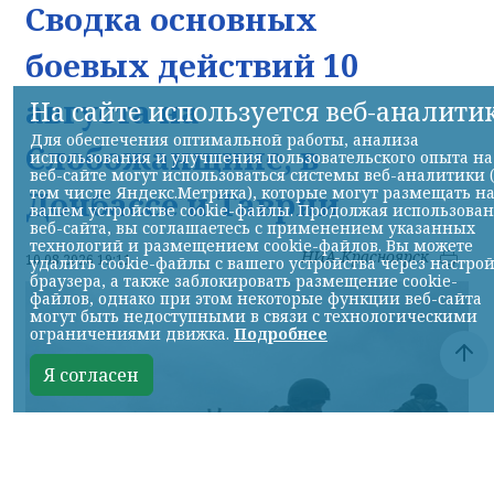
Сводка основных
боевых действий 10
августа на
На сайте используется веб-аналити
Для обеспечения оптимальной работы, анализа
Слобожанщине, в
использования и улучшения пользовательского опыта на
веб-сайте могут использоваться системы веб-аналитики 
том числе Яндекс.Метрика), которые могут размещать н
Донбассе и Таврии
вашем устройстве cookie-файлы. Продолжая использова
веб-сайта, вы соглашаетесь с применением указанных
технологий и размещением cookie-файлов. Вы можете
НИА-Красноярск
10.08.2026 19:11
удалить cookie-файлы с вашего устройства через настро
браузера, а также заблокировать размещение cookie-
файлов, однако при этом некоторые функции веб-сайта
могут быть недоступными в связи с технологическими
ограничениями движка.
Подробнее
Я согласен