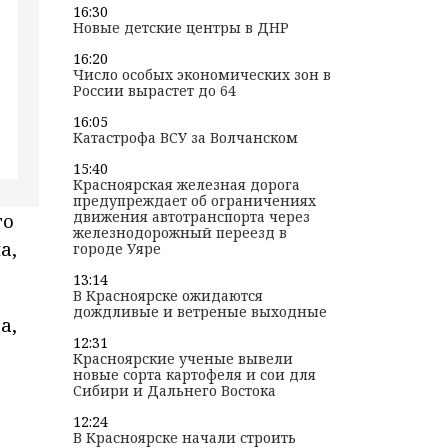
16:30
Новые детские центры в ДНР
16:20
Число особых экономических зон в
России вырастет до 64
16:05
Катастрофа ВСУ за Волчанском
15:40
Красноярская железная дорога
предупреждает об ограничениях
движения автотранспорта через
го
железнодорожный переезд в
а,
городе Уяре
13:14
В Красноярске ожидаются
дождливые и ветреные выходные
а,
12:31
Красноярские ученые вывели
новые сорта картофеля и сои для
Сибири и Дальнего Востока
12:24
В Красноярске начали строить