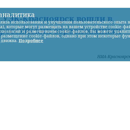
-аналитика
УЭК-Красноярск вошли в
лиза использования и улучшения пользовательского опыта н
а), которые могут размещать на вашем устройстве cookie-фа
ероссийских соревнованиях
хнологий и размещением cookie-файлов. Вы можете удалить 
ь размещение cookie-файлов, однако при этом некоторые фу
 движка.
Подробнее
НИА-Красноярс