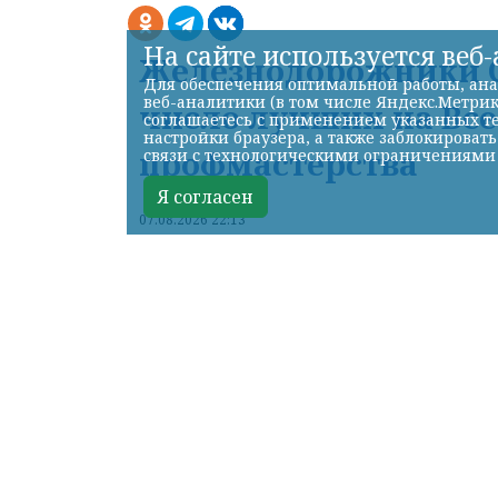
На сайте используется веб
Железнодорожники С
Для обеспечения оптимальной работы, ана
веб-аналитики (в том числе Яндекс.Метрик
число лучших на Вс
соглашаетесь с применением указанных те
настройки браузера, а также заблокироват
профмастерства
связи с технологическими ограничениями
Я согласен
07.08.2026 22:13