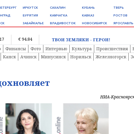
ПЕТЕРБУРГ
ИРКУТСК
САХАЛИН
КУБАНЬ
ТВЕРЬ
НГРАД
БУРЯТИЯ
КАМЧАТКА
КАВКАЗ
РОСТОВ
СК
ЗАБАЙКАЛЬЕ
ВЛАДИВОСТОК
НОВОСИБИРСК
ЯРОСЛАВЛЬ
.17
€ 94.84
ТВОИ ЗЕМЛЯКИ - ГЕРОИ!
о
Финансы
Фото
Интервью
Культура
Происшествия
Канск
Ачинск
Минусинск
Норильск
Железногорск
З
дохновляет
НИА-Красноярс