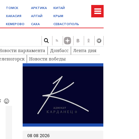
ТОМСК
АРКТИКА
КИТАЙ
ХАКАСИЯ
АЛТАЙ
КРЫМ
КЕМЕРОВО
САХА
СЕВАСТОПОЛЬ
Новости парламента
Донбасс
Лента дня
еленогорск
Новости победы
к
08 08 2026