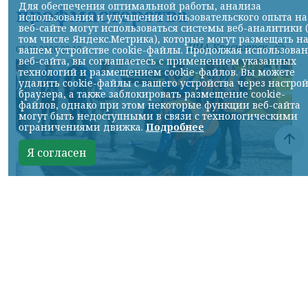
Для обеспечения оптимальной работы, анализа
профмастерства
использования и улучшения пользовательского опыта на
веб-сайте могут использоваться системы веб-аналитики 
том числе Яндекс.Метрика), которые могут размещать н
НИА-Красноярск
вашем устройстве cookie-файлы. Продолжая использова
07.08.2026 22:13
веб-сайта, вы соглашаетесь с применением указанных
технологий и размещением cookie-файлов. Вы можете
удалить cookie-файлы с вашего устройства через настро
браузера, а также заблокировать размещение cookie-
файлов, однако при этом некоторые функции веб-сайта
могут быть недоступными в связи с технологическими
ограничениями движка.
Подробнее
Я согласен
Фото: АО «СУЭК-Хакасия»
КРАСНОЯРСКИЙ КРАЙ, /НИА-
КРАСНОЯРСК/. Специалисты Бородинского