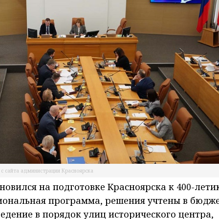
 с сайта администрации Красноярска
новился на подготовке Красноярска к 400-лети
иональная программа, решения учтены в бюдж
ведение в порядок улиц исторического центра,