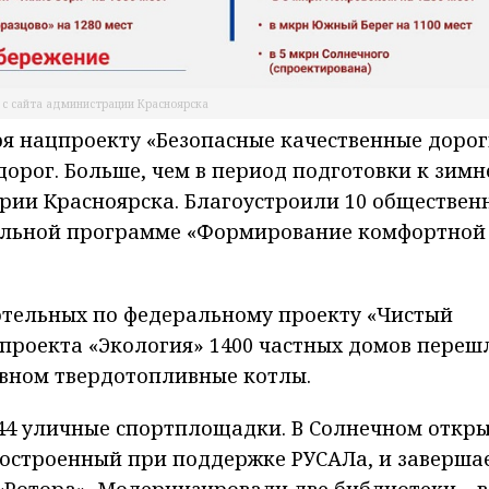
 с сайта администрации Красноярска
ря нацпроекту «Безопасные качественные доро
орог. Больше, чем в период подготовки к зимн
ории Красноярска. Благоустроили 10 обществен
ральной программе «Формирование комфортной
отельных по федеральному проекту «Чистый
 проекта «Экология» 1400 частных домов переш
овном твердотопливные котлы.
 44 уличные спортплощадки. В Солнечном откр
построенный при поддержке РУСАЛа, и заверша
Ротора». Модернизировали две библиотеки – в