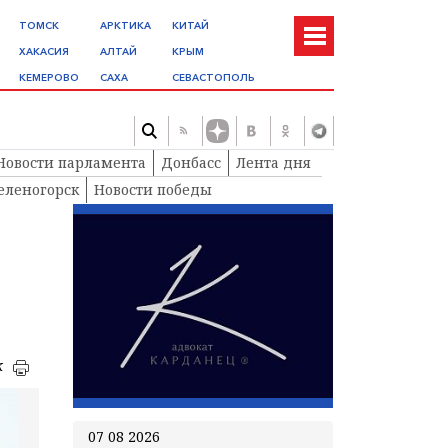
ТОМСК
АРКТИКА
КИТАЙ
ХАКАСИЯ
АЛТАЙ
КРЫМ
КЕМЕРОВО
САХА
СЕВАСТОПОЛЬ
Новости парламента
Донбасс
Лента дня
еленогорск
Новости победы
к
07 08 2026