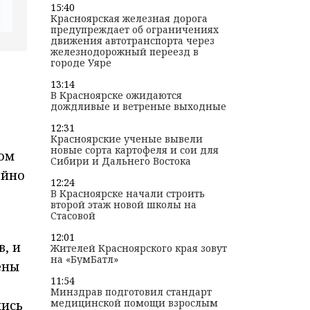
15:40
Красноярская железная дорога
предупреждает об ограничениях
движения автотранспорта через
железнодорожный переезд в
городе Уяре
13:14
В Красноярске ожидаются
дождливые и ветреные выходные
12:31
Красноярские ученые вывели
новые сорта картофеля и сои для
том
Сибири и Дальнего Востока
айно
12:24
В Красноярске начали строить
второй этаж новой школы на
Стасовой
12:01
, и
Жителей Красноярского края зовут
на «БумБатл»
ены
11:54
Минздрав подготовил стандарт
медицинской помощи взрослым
лись