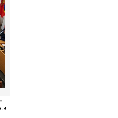
ю.
ете