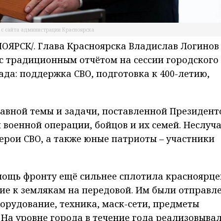
 с сайта администрации Красноярска
ЯРСК/. Глава Красноярска Владислав Логинов
 с традиционным отчётом на сессии городского
ада: поддержка СВО, подготовка к 400-летию,
лавной темы и задачи, поставленной Президен
 военной операции, бойцов и их семей. Неслуч
герои СВО, а также юные патриоты – участники
мощь фронту ещё сильнее сплотила красноярцев
ие к землякам на передовой. Им были отправл
рудование, техника, маск-сети, предметы
 На уровне города в течение года реализовыва