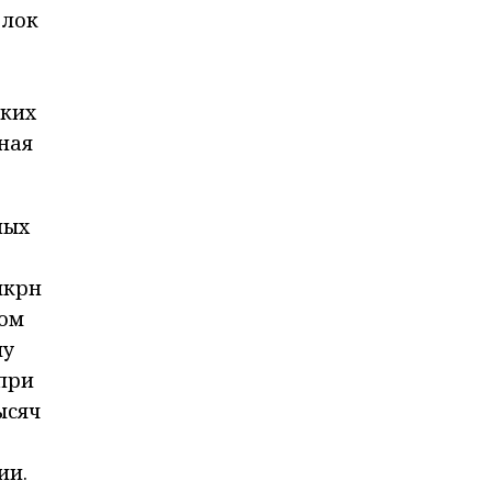
блок
ьких
ная
ных
мкрн
том
му
 при
ысяч
ии.