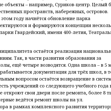
е объекты – например, Суриков-центр. Целый 
ественных пространств, набережных, островов.
В этом году начнётся обновление парка
ектируются и формируются концепции нескол
парки Гвардейский, имени 400-летия, Театраль
униципалитета остаётся реализация националь
иям. Так, в части развития образования за
лы, ещё четыре возводятся. Одна школа – в 5 
зрабатывается документация для трёх школ, в 
льным вопросом остаётся возвращение в систе
есть учреждений со следующего учебного года
 откроют свои двери после ремонта, более 8 т
первые ведётся ремонт школы на ул.
тора в рамках комплексного развития территор