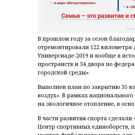
Фото
В прошлом году за сезон благода
отремонтировали 122 километра д
Универсиаде-2019 и вообще в ист
пространств и 34 двора по феде
городской среды».
Выполнен план по закрытию 35 к
воздух». В рамках национального
на экологичное отопление, в осн
В части развития спорта сделали
Центр спортивных единоборств, 
монтаж футбольного манежа для «