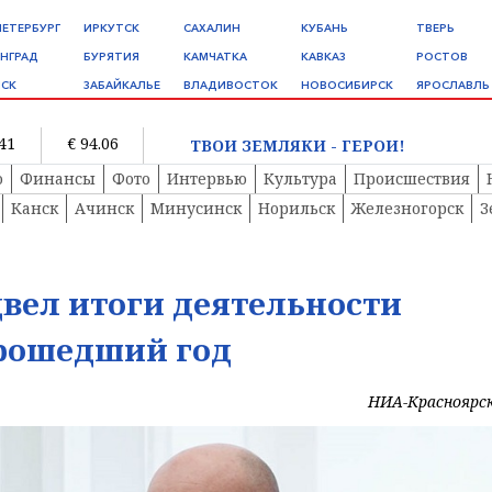
ПЕТЕРБУРГ
ИРКУТСК
САХАЛИН
КУБАНЬ
ТВЕРЬ
НГРАД
БУРЯТИЯ
КАМЧАТКА
КАВКАЗ
РОСТОВ
СК
ЗАБАЙКАЛЬЕ
ВЛАДИВОСТОК
НОВОСИБИРСК
ЯРОСЛАВЛЬ
.41
€ 94.06
ТВОИ ЗЕМЛЯКИ - ГЕРОИ!
о
Финансы
Фото
Интервью
Культура
Происшествия
Канск
Ачинск
Минусинск
Норильск
Железногорск
З
вел итоги деятельности
рошедший год
НИА-Красноярс