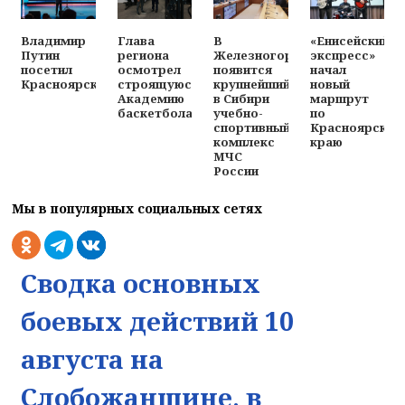
Владимир
Глава
В
«Енисейский
Путин
региона
Железногорске
экспресс»
посетил
осмотрел
появится
начал
Красноярск
строящуюся
крупнейший
новый
Академию
в Сибири
маршрут
баскетбола
учебно-
по
спортивный
Красноярском
комплекс
краю
МЧС
России
Мы в популярных социальных сетях
Сводка основных
боевых действий 10
августа на
Слобожанщине, в