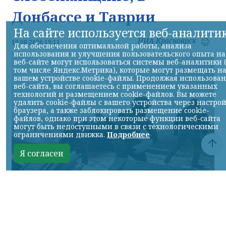
Донбассе и Таврии
На сайте используется веб-аналити
НИА-Красноярск
10.08.2026 19:11
Для обеспечения оптимальной работы, анализа
использования и улучшения пользовательского опыта на
веб-сайте могут использоваться системы веб-аналитики 
том числе Яндекс.Метрика), которые могут размещать н
вашем устройстве cookie-файлы. Продолжая использова
веб-сайта, вы соглашаетесь с применением указанных
технологий и размещением cookie-файлов. Вы можете
удалить cookie-файлы с вашего устройства через настро
браузера, а также заблокировать размещение cookie-
файлов, однако при этом некоторые функции веб-сайта
могут быть недоступными в связи с технологическими
ограничениями движка.
Подробнее
Я согласен
Фото Минобороны России
КРАСНОЯРСКИЙ КРАЙ, /НИА-КРАСНОЯРСК/.
Сумское направление: продолжаются бои