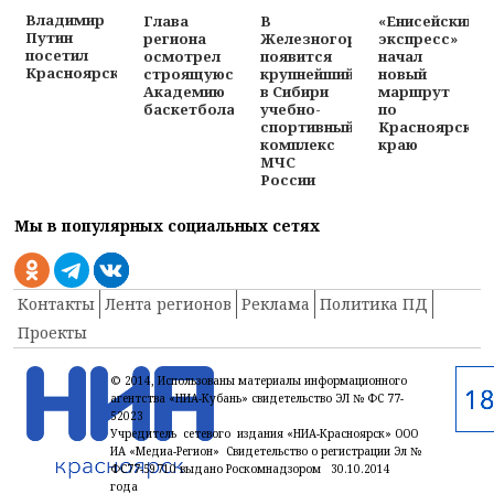
Владимир
Глава
В
«Енисейский
Путин
региона
Железногорске
экспресс»
посетил
осмотрел
появится
начал
Красноярск
строящуюся
крупнейший
новый
Академию
в Сибири
маршрут
баскетбола
учебно-
по
спортивный
Красноярском
комплекс
краю
МЧС
России
Мы в популярных социальных сетях
Контакты
Лента регионов
Реклама
Политика ПД
Проекты
© 2014, Использованы материалы информационного
агентства «НИА-Кубань» свидетельство ЭЛ № ФС 77-
52023
Учредитель сетевого издания «НИА-Красноярск» ООО
ИА «Медиа-Регион» Свидетельство о регистрации Эл №
ФС77-59710 выдано Роскомнадзором 30.10.2014
года