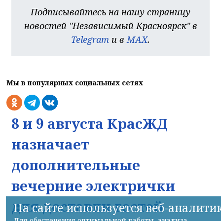
Подписывайтесь на нашу страницу
новостей "Независимый Красноярск" в
Telegram
и в
MAX
.
Мы в популярных социальных сетях
8 и 9 августа КрасЖД
назначает
дополнительные
вечерние электрички
для доставки гостей
На сайте используется веб-аналити
Для обеспечения оптимальной работы, анализа