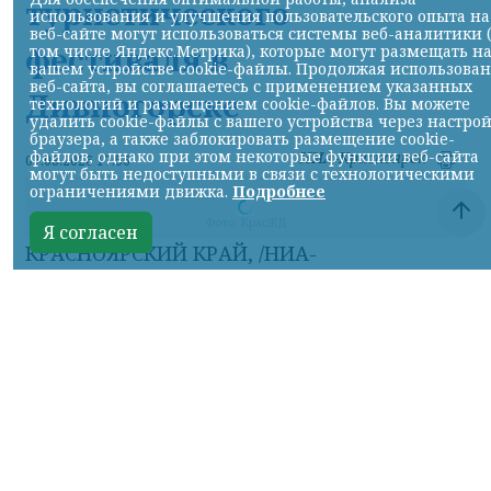
туристического
использования и улучшения пользовательского опыта на
веб-сайте могут использоваться системы веб-аналитики 
фестиваля в
том числе Яндекс.Метрика), которые могут размещать н
вашем устройстве cookie-файлы. Продолжая использова
веб-сайта, вы соглашаетесь с применением указанных
Дивногорске
технологий и размещением cookie-файлов. Вы можете
удалить cookie-файлы с вашего устройства через настро
браузера, а также заблокировать размещение cookie-
файлов, однако при этом некоторые функции веб-сайта
НИА-Красноярск
07.08.2026 17:56
могут быть недоступными в связи с технологическими
ограничениями движка.
Подробнее
Фото: КрасЖД
Я согласен
КРАСНОЯРСКИЙ КРАЙ, /НИА-
КРАСНОЯРСК/.
Для удобства гостей и
участников туристического фестиваля «ОМУТ
ФЕСТ», который пройдет 8 и 9 августа в
Дивногорске, Красноярская железная дорога
назначает дополнительные вечерние
электропоезда: