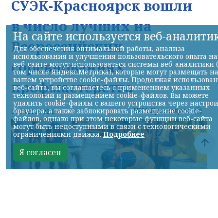
СУЭК-Красноярск вошли
в число лучших на
На сайте используется веб-аналити
Всероссийских
Для обеспечения оптимальной работы, анализа
использования и улучшения пользовательского опыта на
соревнованиях
веб-сайте могут использоваться системы веб-аналитики 
том числе Яндекс.Метрика), которые могут размещать н
вашем устройстве cookie-файлы. Продолжая использова
профмастерства
веб-сайта, вы соглашаетесь с применением указанных
технологий и размещением cookie-файлов. Вы можете
удалить cookie-файлы с вашего устройства через настро
НИА-Красноярск
браузера, а также заблокировать размещение cookie-
07.08.2026 22:13
файлов, однако при этом некоторые функции веб-сайта
могут быть недоступными в связи с технологическими
ограничениями движка.
Подробнее
Я согласен