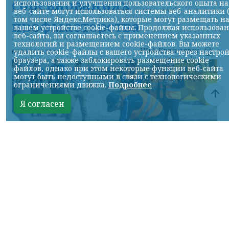
соревнованиях
использования и улучшения пользовательского опыта на
веб-сайте могут использоваться системы веб-аналитики 
том числе Яндекс.Метрика), которые могут размещать н
профмастерства
вашем устройстве cookie-файлы. Продолжая использова
веб-сайта, вы соглашаетесь с применением указанных
технологий и размещением cookie-файлов. Вы можете
НИА-Красноярск
удалить cookie-файлы с вашего устройства через настро
07.08.2026 22:13
браузера, а также заблокировать размещение cookie-
файлов, однако при этом некоторые функции веб-сайта
могут быть недоступными в связи с технологическими
ограничениями движка.
Подробнее
Я согласен
Фото: АО «СУЭК-Хакасия»
КРАСНОЯРСКИЙ КРАЙ, /НИА-