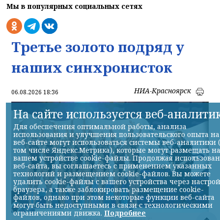
Мы в популярных социальных сетях
Третье золото подряд у
наших синхронисток
НИА-Красноярск
06.08.2026 18:36
На сайте используется веб-аналити
Для обеспечения оптимальной работы, анализа
использования и улучшения пользовательского опыта на
веб-сайте могут использоваться системы веб-аналитики 
том числе Яндекс.Метрика), которые могут размещать н
вашем устройстве cookie-файлы. Продолжая использова
веб-сайта, вы соглашаетесь с применением указанных
технологий и размещением cookie-файлов. Вы можете
удалить cookie-файлы с вашего устройства через настро
браузера, а также заблокировать размещение cookie-
файлов, однако при этом некоторые функции веб-сайта
могут быть недоступными в связи с технологическими
ограничениями движка.
Подробнее
Фото ТГ-канала "Спецоперация Z"