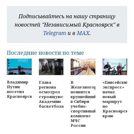
Подписывайтесь на нашу страницу
новостей "Независимый Красноярск" в
Telegram
и в
MAX
.
Последние новости по теме
Владимир
Глава
В
«Енисейский
Путин
региона
Железногорске
экспресс»
посетил
осмотрел
появится
начал
Красноярск
строящуюся
крупнейший
новый
Академию
в Сибири
маршрут
баскетбола
учебно-
по
спортивный
Красноярском
комплекс
краю
МЧС
России