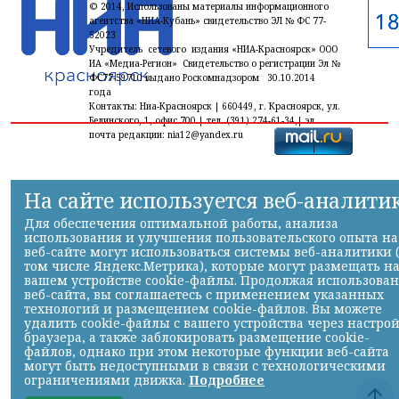
© 2014, Использованы материалы информационного
агентства «НИА-Кубань» свидетельство ЭЛ № ФС 77-
52023
Учредитель сетевого издания «НИА-Красноярск» ООО
ИА «Медиа-Регион» Свидетельство о регистрации Эл №
ФС77-59710 выдано Роскомнадзором 30.10.2014
года
Контакты: Ниа-Красноярск | 660449, г. Красноярск, ул.
Белинского, 1, офис 700 | тел. (391) 274-61-34,| эл.
почта редакции: nia12@yandex.ru
На сайте используется веб-аналити
Для обеспечения оптимальной работы, анализа
использования и улучшения пользовательского опыта на
веб-сайте могут использоваться системы веб-аналитики 
том числе Яндекс.Метрика), которые могут размещать н
вашем устройстве cookie-файлы. Продолжая использова
веб-сайта, вы соглашаетесь с применением указанных
технологий и размещением cookie-файлов. Вы можете
удалить cookie-файлы с вашего устройства через настро
браузера, а также заблокировать размещение cookie-
файлов, однако при этом некоторые функции веб-сайта
могут быть недоступными в связи с технологическими
ограничениями движка.
Подробнее