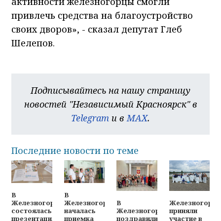
активности железногорцы смогли
привлечь средства на благоустройство
своих дворов», - сказал депутат Глеб
Шелепов.
Подписывайтесь на нашу страницу
новостей "Независимый Красноярск" в
Telegram
и в
MAX
.
Последние новости по теме
В
В
В
Железногорц
Железногорске
Железногорске
Железногорске
приняли
состоялась
началась
поздравили
участие в
презентация
приемка