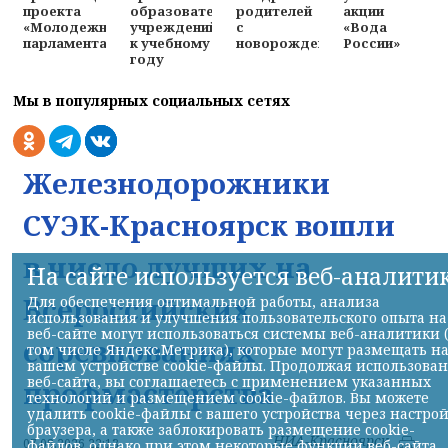
родителей
акции
проекта
образовательных
с
«Вода
«Молодежного
учреждений
новорожденными
России»
парламента»
к учебному
году
Мы в популярных социальных сетях
Железнодорожники
СУЭК-Красноярск вошли
в число лучших на
На сайте используется веб-аналити
Всероссийских
Для обеспечения оптимальной работы, анализа
использования и улучшения пользовательского опыта на
веб-сайте могут использоваться системы веб-аналитики 
соревнованиях
том числе Яндекс.Метрика), которые могут размещать н
вашем устройстве cookie-файлы. Продолжая использова
веб-сайта, вы соглашаетесь с применением указанных
профмастерства
технологий и размещением cookie-файлов. Вы можете
удалить cookie-файлы с вашего устройства через настро
браузера, а также заблокировать размещение cookie-
НИА-Красноярск
07.08.2026 22:13
файлов, однако при этом некоторые функции веб-сайта