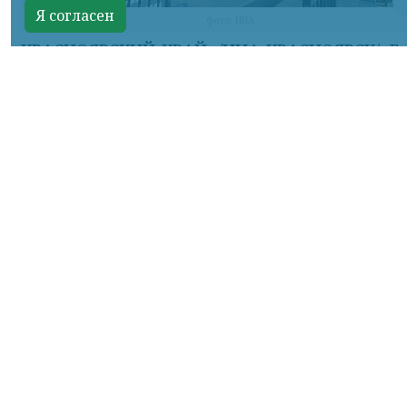
Я согласен
фото: НИА
КРАСНОЯРСКИЙ КРАЙ, /НИА-КРАСНОЯРСК/. Г
комитета Госдумы по защите семьи, вопр
отцовства, материнства и детства Н
Останина предложила заменить Еди
государственный экзамен государствен
итоговой аттестацией в форме госэкзаменов.
Согласно законопроекту, ЕГЭ был введен в 
году как одновременно выпускно
вступительный экзамен для создания ед
системы оценки знаний и повыше
доступности высшего образования для де
Документом же предлагается проведе
государственной итоговой аттестации 
выпускников по заданиям, кото