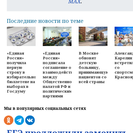
MAX
.
Последние новости по теме
«Единая
«Единая
В Москве
Алексан
Россия»
Россия»
обновят
Карелин
получила
подписала
детскую
встрети
первую
соглашение о
больницу,
со
строку в
взаимодействии
принимающую
спортсм
избирательном
между
пациентов со
Красноя
бюллетене на
Общественной
всей страны
выборах в
палатой РФ и
Госдуму
политическими
партиями
Мы в популярных социальных сетях
ЕГЭ предложили заменить