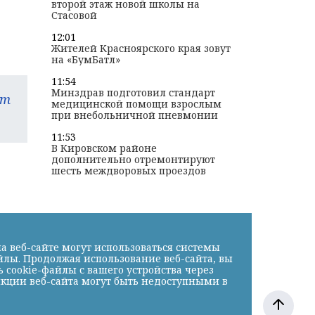
второй этаж новой школы на
Стасовой
12:01
Жителей Красноярского края зовут
на «БумБатл»
11:54
Минздрав подготовил стандарт
am
медицинской помощи взрослым
при внебольничной пневмонии
11:53
В Кировском районе
дополнительно отремонтируют
шесть междворовых проездов
а веб-сайте могут использоваться системы
йлы. Продолжая использование веб-сайта, вы
cookie-файлы с вашего устройства через
нкции веб-сайта могут быть недоступными в