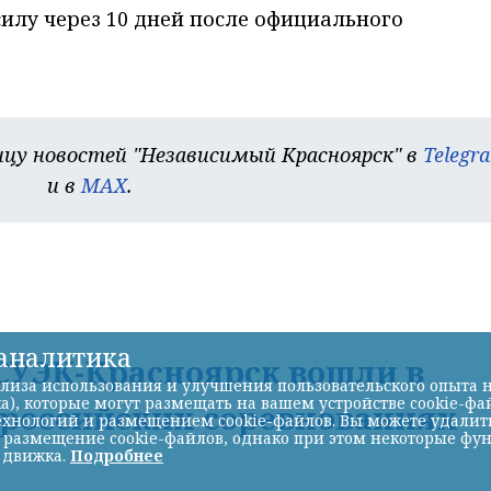
силу через 10 дней после официального
цу новостей "Независимый Красноярск" в
Telegr
и в
MAX
.
-аналитика
УЭК-Красноярск вошли в
лиза использования и улучшения пользовательского опыта н
а), которые могут размещать на вашем устройстве cookie-фа
ероссийских соревнованиях
хнологий и размещением cookie-файлов. Вы можете удалить 
ь размещение cookie-файлов, однако при этом некоторые фу
 движка.
Подробнее