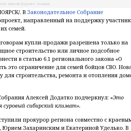
ото: Алексей Додатко / тг-канал
ОЯРСК/. В
Законодательное Собрание
опроект, направленный на поддержку участник
их семей.
договорам купли-продажи разрешена только на
щное строительство или личное подсобное
нести в статью 6.1 регионального закона «О
ть это ограничение для семей бойцов СВО. Нов
у для строительства, ремонта и отопления дом
Собрания Алексей Додатко подчеркнул:
«Это
я суровый сибирский климат».
тупили прокурор региона совместно с краевы
 Юрием Захаринским и Екатериной Уделько. В