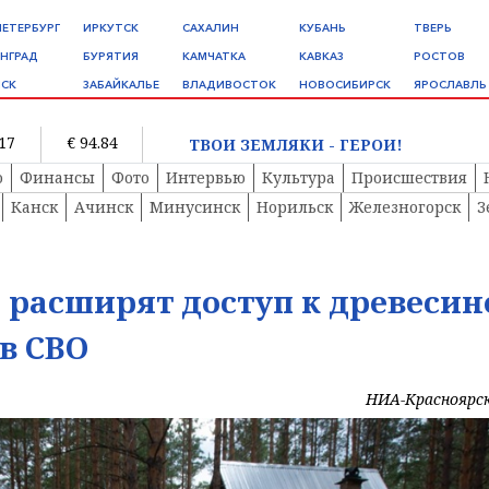
ПЕТЕРБУРГ
ИРКУТСК
САХАЛИН
КУБАНЬ
ТВЕРЬ
НГРАД
БУРЯТИЯ
КАМЧАТКА
КАВКАЗ
РОСТОВ
СК
ЗАБАЙКАЛЬЕ
ВЛАДИВОСТОК
НОВОСИБИРСК
ЯРОСЛАВЛЬ
.17
€ 94.84
ТВОИ ЗЕМЛЯКИ - ГЕРОИ!
о
Финансы
Фото
Интервью
Культура
Происшествия
Канск
Ачинск
Минусинск
Норильск
Железногорск
З
 расширят доступ к древесин
в СВО
НИА-Красноярс