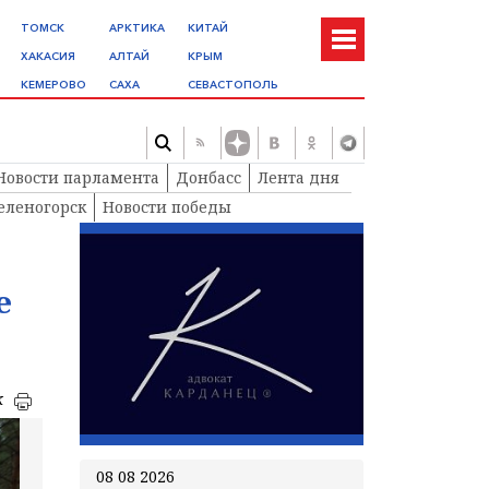
ТОМСК
АРКТИКА
КИТАЙ
ХАКАСИЯ
АЛТАЙ
КРЫМ
КЕМЕРОВО
САХА
СЕВАСТОПОЛЬ
Новости парламента
Донбасс
Лента дня
еленогорск
Новости победы
е
к
08 08 2026