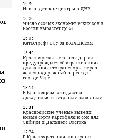
16:30
Новые детские центры в ДНР
16:20
ов
Число особых экономических зон в
России вырастет до 64
16:05
Катастрофа ВСУ за Волчанском
15:40
Красноярская железная дорога
предупреждает об ограничениях
движения автотранспорта через
ая
железнодорожный переезд в
городе Уяре
ов
13:14
В Красноярске ожидаются
дождливые и ветреные выходные
12:31
Красноярские ученые вывели
новые сорта картофеля и сои для
Сибири и Дальнего Востока
ми
12:24
В Красноярске начали строить