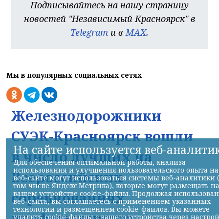
Подписывайтесь на нашу страницу
новостей "Независимый Красноярск" в
Telegram
и в
MAX
.
Мы в популярных социальных сетях
Железнодорожники
СУЭК-Красноярск вошли
На сайте используется веб-аналити
в число лучших на
Для обеспечения оптимальной работы, анализа
использования и улучшения пользовательского опыта на
Всероссийских
веб-сайте могут использоваться системы веб-аналитики 
том числе Яндекс.Метрика), которые могут размещать н
соревнованиях
вашем устройстве cookie-файлы. Продолжая использова
веб-сайта, вы соглашаетесь с применением указанных
технологий и размещением cookie-файлов. Вы можете
профмастерства
удалить cookie-файлы с вашего устройства через настро