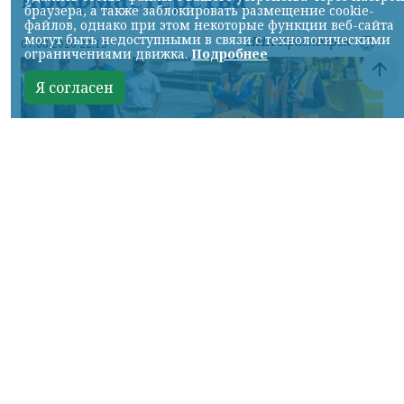
браузера, а также заблокировать размещение cookie-
файлов, однако при этом некоторые функции веб-сайта
могут быть недоступными в связи с технологическими
НИА-Красноярск
07.08.2026 22:13
ограничениями движка.
Подробнее
Я согласен
Фото: АО «СУЭК-Хакасия»
КРАСНОЯРСКИЙ КРАЙ, /НИА-
КРАСНОЯРСК/. Специалисты Бородинского
погрузочно-транспортного управления