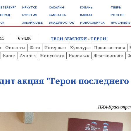
ПЕТЕРБУРГ
ИРКУТСК
САХАЛИН
КУБАНЬ
ТВЕРЬ
НГРАД
БУРЯТИЯ
КАМЧАТКА
КАВКАЗ
РОСТОВ
СК
ЗАБАЙКАЛЬЕ
ВЛАДИВОСТОК
НОВОСИБИРСК
ЯРОСЛАВЛЬ
.41
€ 94.06
ТВОИ ЗЕМЛЯКИ - ГЕРОИ!
о
Финансы
Фото
Интервью
Культура
Происшествия
Канск
Ачинск
Минусинск
Норильск
Железногорск
З
дит акция "Герои последнего
НИА-Красноярс