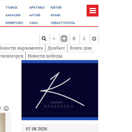
ТОМСК
АРКТИКА
КИТАЙ
ХАКАСИЯ
АЛТАЙ
КРЫМ
КЕМЕРОВО
САХА
СЕВАСТОПОЛЬ
Новости парламента
Донбасс
Лента дня
еленогорск
Новости победы
к
07 08 2026