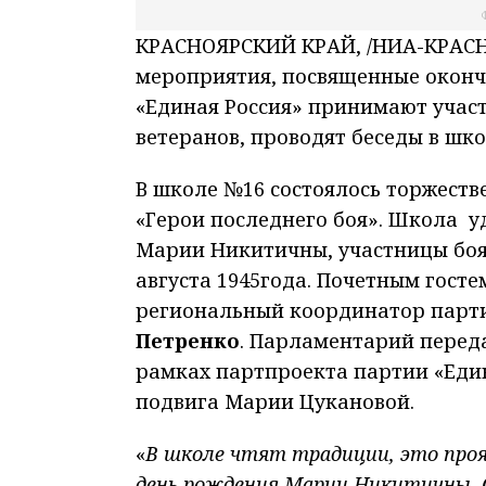
КРАСНОЯРСКИЙ КРАЙ, /НИА-КРАСНО
мероприятия, посвященные оконч
«Единая Россия» принимают участ
ветеранов, проводят беседы в шко
В школе №16 состоялось торжеств
«Герои последнего боя». Школа у
Марии Никитичны, участницы боя 
августа 1945года. Почетным гост
региональный координатор парти
Петренко
. Парламентарий перед
рамках партпроекта партии «Един
подвига Марии Цукановой.
«
В школе чтят традиции, это проя
день рождения Марии Никитичны. С