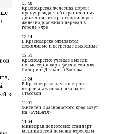
15:40
Красноярская железная дорога
ные
предупреждает об ограничениях
движения автотранспорта через
и
железнодорожный переезд в
городе Уяре
13:14
В Красноярске ожидаются
дождливые и ветреные выходные
12:31
овой
Красноярские ученые вывели
новые сорта картофеля и сои для
Сибири и Дальнего Востока
нта,
12:24
В Красноярске начали строить
й
второй этаж новой школы на
ый в
Стасовой
12:01
Жителей Красноярского края зовут
на «БумБатл»
11:54
Минздрав подготовил стандарт
медицинской помощи взрослым
это