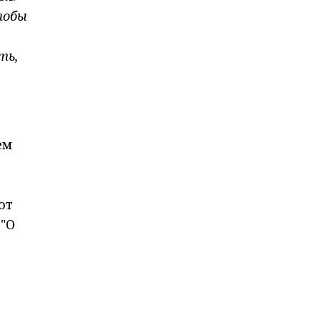
тобы
ть,
ем
от
 "О