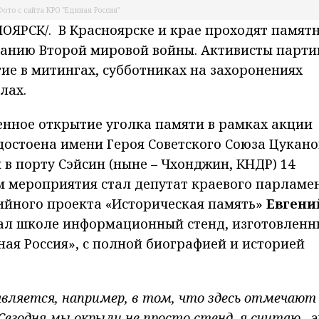
Фото с сайта КРО "Единая Россия"
ЯРСК/. В Красноярске и крае проходят памят
анию Второй мировой войны. Активисты парти
ие в митингах, субботниках на захоронениях
лах.
енное открытие уголка памяти в рамках акции
достоена имени Героя Советского Союза Цукан
в порту Сэйсин (ныне – Чхонджин, КНДР) 14
ем мероприятия стал депутат краевого парламе
йного проекта «Историческая память»
Евгени
ал школе информационный стенд, изготовленн
ая Россия», с полной биографией и историей
вляется, например, в том, что здесь отмечают
егодня мы окрыли не просто стенд, я считаю, 