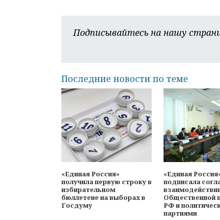
Подписывайтесь на нашу страни
Последние новости по теме
«Единая Россия»
«Единая Россия
получила первую строку в
подписала согл
избирательном
взаимодействи
бюллетене на выборах в
Общественной 
Госдуму
РФ и политичес
партиями