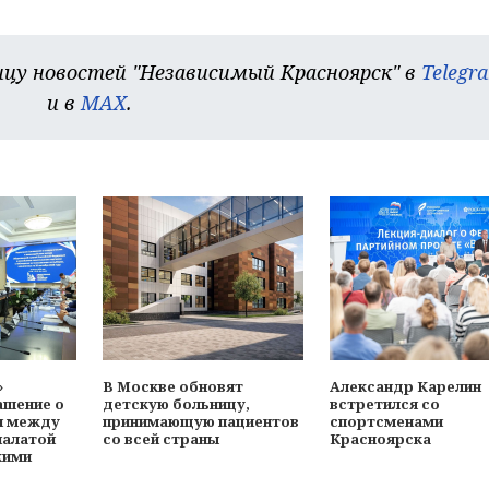
цу новостей "Независимый Красноярск" в
Telegr
и в
MAX
.
»
В Москве обновят
Александр Карелин
ашение о
детскую больницу,
встретился со
и между
принимающую пациентов
спортсменами
палатой
со всей страны
Красноярска
кими