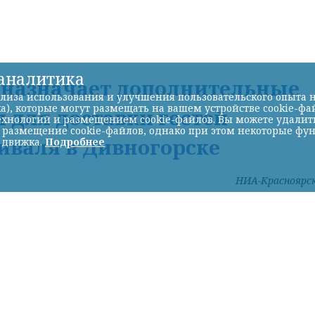
-аналитика
Д назначает дополнительные
лиза использования и улучшения пользовательского опыта н
а), которые могут размещать на вашем устройстве cookie-фа
 для доставки гостей
хнологий и размещением cookie-файлов. Вы можете удалить 
ь размещение cookie-файлов, однако при этом некоторые фу
иваля в Дивногорске
 движка.
Подробнее
НИА-Красноярс