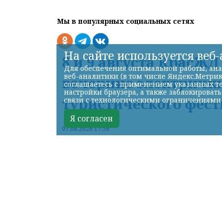
Мы в популярных социальных сетях
На сайте используется веб
8 и 9 августа КрасЖ
Для обеспечения оптимальной работы, ана
веб-аналитики (в том числе Яндекс.Метрик
вечерние электрички
соглашаетесь с применением указанных те
настройки браузера, а также заблокироват
туристического фест
связи с технологическими ограничениями
Я согласен
07.08.2026 17:56