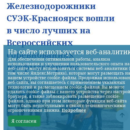
Железнодорожники
СУЭК-Красноярск вошли
в число лучших на
Всероссийских
На сайте используется веб-аналити
соревнованиях
Для обеспечения оптимальной работы, анализа
использования и улучшения пользовательского опыта на
профмастерства
веб-сайте могут использоваться системы веб-аналитики 
том числе Яндекс.Метрика), которые могут размещать н
вашем устройстве cookie-файлы. Продолжая использова
НИА-Красноярск
07.08.2026 22:13
веб-сайта, вы соглашаетесь с применением указанных
технологий и размещением cookie-файлов. Вы можете
удалить cookie-файлы с вашего устройства через настро
браузера, а также заблокировать размещение cookie-
файлов, однако при этом некоторые функции веб-сайта
могут быть недоступными в связи с технологическими
ограничениями движка.
Подробнее
Я согласен