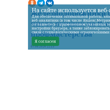
На сайте используется веб
Железнодорожники С
Для обеспечения оптимальной работы, ана
веб-аналитики (в том числе Яндекс.Метрик
число лучших на Вс
соглашаетесь с применением указанных те
настройки браузера, а также заблокироват
профмастерства
связи с технологическими ограничениями
Я согласен
07.08.2026 22:13