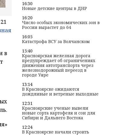
16:30
Новые детские центры в ДНР
16:20
 21
Число особых экономических зон в
России вырастет до 64
вная
16:05
Катастрофа ВСУ за Волчанском
15:40
и в
Красноярская железная дорога
предупреждает об ограничениях
т
движения автотранспорта через
железнодорожный переезд в
городе Уяре
13:14
В Красноярске ожидаются
дождливые и ветреные выходные
ных
12:31
Красноярские ученые вывели
ль.
новые сорта картофеля и сои для
Сибири и Дальнего Востока
ия»
12:24
В Красноярске начали строить