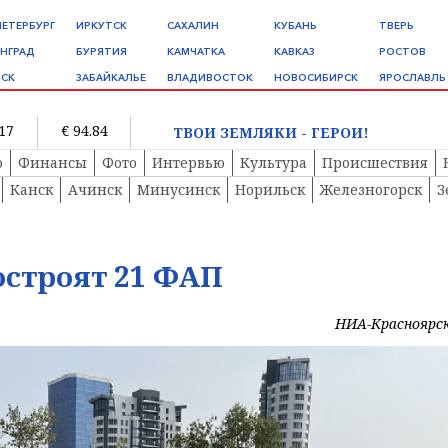
ПЕТЕРБУРГ
ИРКУТСК
САХАЛИН
КУБАНЬ
ТВЕРЬ
НГРАД
БУРЯТИЯ
КАМЧАТКА
КАВКАЗ
РОСТОВ
СК
ЗАБАЙКАЛЬЕ
ВЛАДИВОСТОК
НОВОСИБИРСК
ЯРОСЛАВЛЬ
.17
€ 94.84
ТВОИ ЗЕМЛЯКИ - ГЕРОИ!
о
Финансы
Фото
Интервью
Культура
Происшествия
Канск
Ачинск
Минусинск
Норильск
Железногорск
З
построят 21 ФАП
НИА-Красноярс