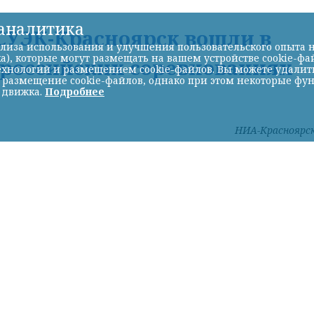
-аналитика
УЭК-Красноярск вошли в
лиза использования и улучшения пользовательского опыта н
а), которые могут размещать на вашем устройстве cookie-фа
ероссийских соревнованиях
хнологий и размещением cookie-файлов. Вы можете удалить 
ь размещение cookie-файлов, однако при этом некоторые фу
 движка.
Подробнее
НИА-Красноярс