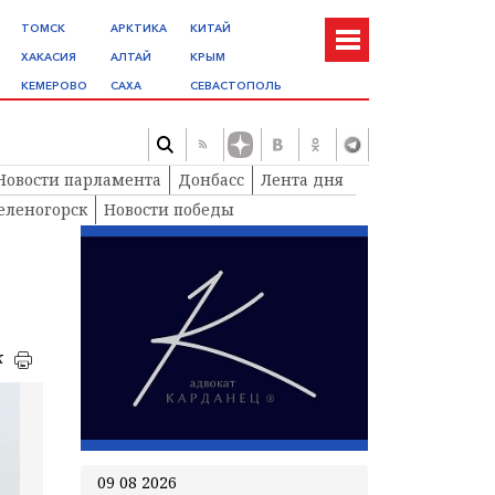
ТОМСК
АРКТИКА
КИТАЙ
ХАКАСИЯ
АЛТАЙ
КРЫМ
КЕМЕРОВО
САХА
СЕВАСТОПОЛЬ
Новости парламента
Донбасс
Лента дня
еленогорск
Новости победы
к
09 08 2026