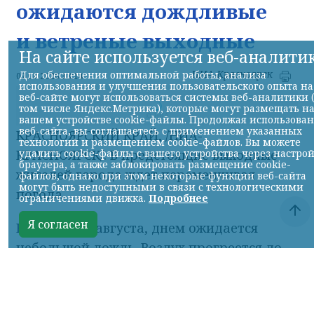
ожидаются дождливые
и ветреные выходные
На сайте используется веб-аналити
НИА-Красноярск
Для обеспечения оптимальной работы, анализа
07.08.2026 13:14
использования и улучшения пользовательского опыта на
веб-сайте могут использоваться системы веб-аналитики 
том числе Яндекс.Метрика), которые могут размещать н
© НИА
вашем устройстве cookie-файлы. Продолжая использова
веб-сайта, вы соглашаетесь с применением указанных
КРАСНОЯРСКИЙ КРАЙ, /НИА-
технологий и размещением cookie-файлов. Вы можете
удалить cookie-файлы с вашего устройства через настро
КРАСНОЯРСК/. В предстоящие выходные
браузера, а также заблокировать размещение cookie-
жителей города ждет переменчивая
файлов, однако при этом некоторые функции веб-сайта
могут быть недоступными в связи с технологическими
погода.
ограничениями движка.
Подробнее
Я согласен
В субботу, 8 августа, днем ожидается
небольшой дождь. Воздух прогреется до
+21°C. Скорость ветра составит около 4 м/с,
однако порывы могут достигать 14 м/с. К
вечеру осадки прекратятся, сохранится