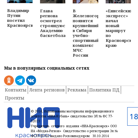
Владимир
Глава
В
«Енисейский
Путин
региона
Железногорске
экспресс»
посетил
осмотрел
появится
начал
Красноярск
строящуюся
крупнейший
новый
Академию
в Сибири
маршрут
баскетбола
учебно-
по
спортивный
Красноярском
комплекс
краю
МЧС
России
Мы в популярных социальных сетях
Контакты
Лента регионов
Реклама
Политика ПД
Проекты
© 2014, Использованы материалы информационного
агентства «НИА-Кубань» свидетельство ЭЛ № ФС 77-
52023
Учредитель сетевого издания «НИА-Красноярск» ООО
ИА «Медиа-Регион» Свидетельство о регистрации Эл №
ФС77-59710 выдано Роскомнадзором 30.10.2014