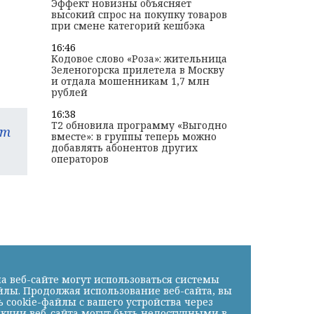
Эффект новизны объясняет
высокий спрос на покупку товаров
при смене категорий кешбэка
16:46
Кодовое слово «Роза»: жительница
Зеленогорска прилетела в Москву
и отдала мошенникам 1,7 млн
рублей
16:38
T2 обновила программу «Выгодно
am
вместе»: в группы теперь можно
добавлять абонентов других
операторов
а веб-сайте могут использоваться системы
йлы. Продолжая использование веб-сайта, вы
cookie-файлы с вашего устройства через
нкции веб-сайта могут быть недоступными в