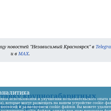
цу новостей "Независимый Красноярск" в
Telegr
и в
MAX
.
-аналитика
ставку крупногабаритных
лиза использования и улучшения пользовательского опыта н
а), которые могут размещать на вашем устройстве cookie-фа
йкал Сервис»
хнологий и размещением cookie-файлов. Вы можете удалить 
ь размещение cookie-файлов, однако при этом некоторые фу