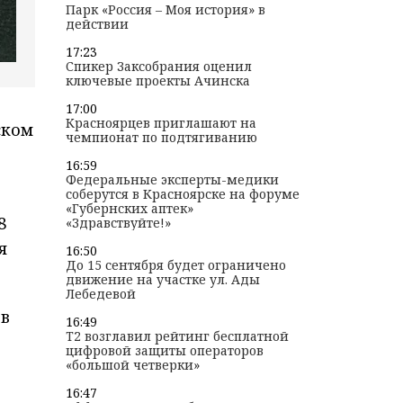
Парк «Россия – Моя история» в
действии
17:23
Спикер Заксобрания оценил
ключевые проекты Ачинска
17:00
Красноярцев приглашают на
ском
чемпионат по подтягиванию
16:59
Федеральные эксперты-медики
соберутся в Красноярске на форуме
«Губернских аптек»
8
«Здравствуйте!»
я
16:50
До 15 сентября будет ограничено
движение на участке ул. Ады
Лебедевой
 в
16:49
T2 возглавил рейтинг бесплатной
цифровой защиты операторов
«большой четверки»
16:47