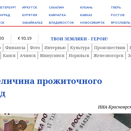
ПЕТЕРБУРГ
ИРКУТСК
САХАЛИН
КУБАНЬ
ТВЕРЬ
НГРАД
БУРЯТИЯ
КАМЧАТКА
КАВКАЗ
РОСТОВ
СК
ЗАБАЙКАЛЬЕ
ВЛАДИВОСТОК
НОВОСИБИРСК
ЯРОСЛАВЛЬ
.93
€ 93.19
ТВОИ ЗЕМЛЯКИ - ГЕРОИ!
о
Финансы
Фото
Интервью
Культура
Происшествия
Канск
Ачинск
Минусинск
Норильск
Железногорск
З
величина прожиточного
од
НИА-Красноярс