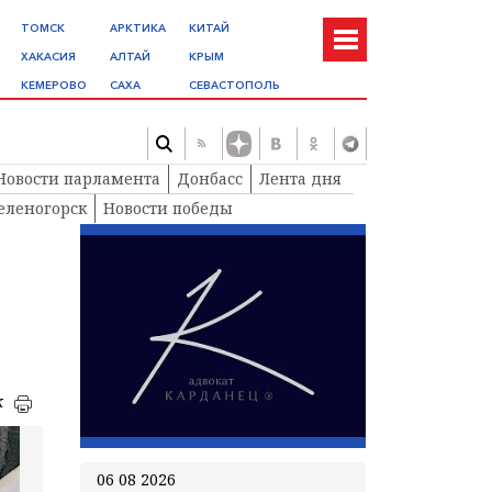
ТОМСК
АРКТИКА
КИТАЙ
ХАКАСИЯ
АЛТАЙ
КРЫМ
КЕМЕРОВО
САХА
СЕВАСТОПОЛЬ
Новости парламента
Донбасс
Лента дня
еленогорск
Новости победы
к
06 08 2026