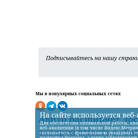
Подписывайтесь на нашу страни
Мы в популярных социальных сетях
На сайте используется веб
Авито расширяет до
Для обеспечения оптимальной работы, ана
веб-аналитики (в том числе Яндекс.Метрик
товаров вместе с «Ба
соглашаетесь с применением указанных те
настройки браузера, а также заблокироват