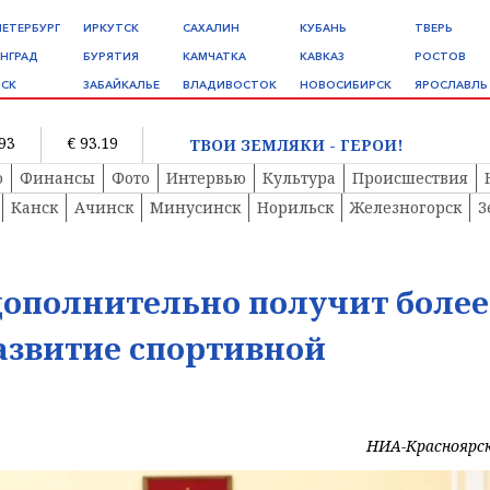
ПЕТЕРБУРГ
ИРКУТСК
САХАЛИН
КУБАНЬ
ТВЕРЬ
НГРАД
БУРЯТИЯ
КАМЧАТКА
КАВКАЗ
РОСТОВ
СК
ЗАБАЙКАЛЬЕ
ВЛАДИВОСТОК
НОВОСИБИРСК
ЯРОСЛАВЛЬ
.93
€ 93.19
ТВОИ ЗЕМЛЯКИ - ГЕРОИ!
о
Финансы
Фото
Интервью
Культура
Происшествия
Канск
Ачинск
Минусинск
Норильск
Железногорск
З
дополнительно получит более
развитие спортивной
НИА-Красноярс