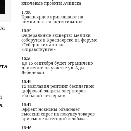
ключевые проекты Ачинска
17:00
Красноярцев приглашают на
чемпионат по подтягиванию
ра
16:59
Федеральные эксперты-медики
соберутся в Красноярске на форуме
«Губернских аптек»
«Здравствуйте!»
16:50
До 15 сентября будет ограничено
ута
движение на участке ул. Ады
Лебедевой
16:49
T2 возглавил рейтинг бесплатной
цифровой защиты операторов
«большой четверки»
й
л
16:47
Эффект новизны объясняет
высокий спрос на покупку товаров
при смене категорий кешбэка
16:46