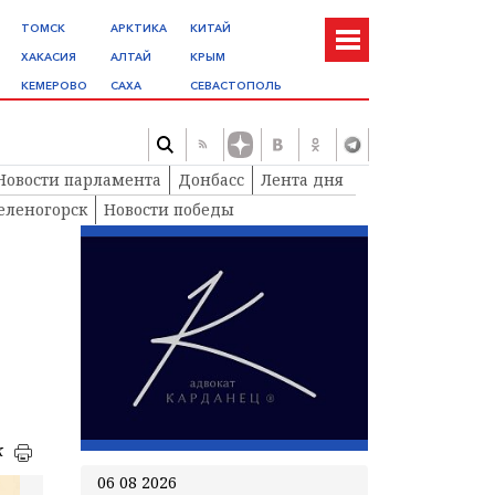
ТОМСК
АРКТИКА
КИТАЙ
ХАКАСИЯ
АЛТАЙ
КРЫМ
КЕМЕРОВО
САХА
СЕВАСТОПОЛЬ
Новости парламента
Донбасс
Лента дня
еленогорск
Новости победы
к
06 08 2026