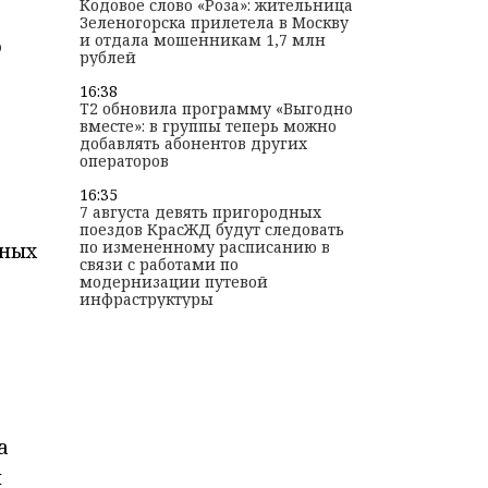
Кодовое слово «Роза»: жительница
Зеленогорска прилетела в Москву
и отдала мошенникам 1,7 млн
о
рублей
16:38
T2 обновила программу «Выгодно
вместе»: в группы теперь можно
добавлять абонентов других
операторов
16:35
7 августа девять пригородных
поездов КрасЖД будут следовать
по измененному расписанию в
ьных
связи с работами по
модернизации путевой
инфраструктуры
а
н