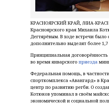
КРАСНОЯРСКИЙ КРАЙ, /НИА-КРАСНО
Красноярского края Михаила Кот
Дегтярёвым. В ходе встречи было 
дополнительно выделят более 1,7
Прин­ци­пиа­льная договорённост
во время январского
приезда
мини
Федеральная помощь, в частности
спорткомплекса «Авангард» в Кра
центр по развитию регби. О созд
Котюков упоминал в своём майск
экономической и социальной пол