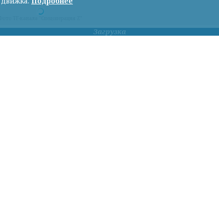
 движка.
Подробнее
Фото ТГ-канала "Спецоперация Z"