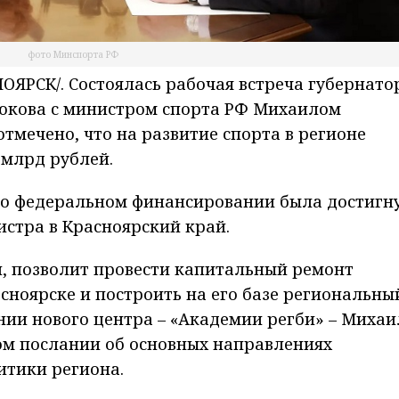
фото Минспорта РФ
ЯРСК/. Состоялась рабочая встреча губернато
юкова с министром спорта РФ Михаилом
отмечено, что на развитие спорта в регионе
 млрд рублей.
ь о федеральном финансиро­вании была достигн
ст­ра в Красноярский край.
, позволит провести капита­льный ремонт
сноярске и построить на его базе региональны
ании нового центра – «Академии регби» – Михаи
ом послании об основных направлениях
итики региона.