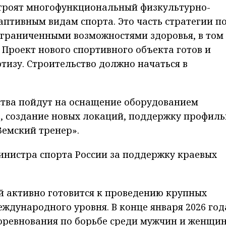
строят многофункцио­на­льный физкультурно-
птивным видам спорта. Это часть стратегии п
ограниченными возможностями здоровья, в том
 Проект нового спортивного объекта готов и
тизу. Строительство должно начаться в
ства пойдут на оснащение оборудованием
, созда­ние новых локаций, поддержку профил
емский тренер».
нистра спорта России за поддержку краевых
й активно готовится к проведению крупных
жду­на­родного уровня. В конце января 2026 год
оревнования по борьбе среди мужчин и женщи