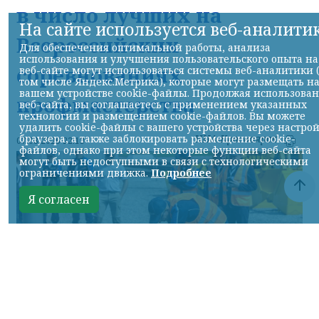
в число лучших на
На сайте используется веб-аналити
Всероссийских
Для обеспечения оптимальной работы, анализа
использования и улучшения пользовательского опыта на
соревнованиях
веб-сайте могут использоваться системы веб-аналитики 
том числе Яндекс.Метрика), которые могут размещать н
вашем устройстве cookie-файлы. Продолжая использова
профмастерства
веб-сайта, вы соглашаетесь с применением указанных
технологий и размещением cookie-файлов. Вы можете
удалить cookie-файлы с вашего устройства через настро
браузера, а также заблокировать размещение cookie-
НИА-Красноярск
07.08.2026 22:13
файлов, однако при этом некоторые функции веб-сайта
могут быть недоступными в связи с технологическими
ограничениями движка.
Подробнее
Я согласен