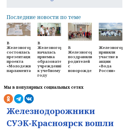
Последние новости по теме
В
В
В
Железногорц
Железногорске
Железногорске
Железногорске
приняли
состоялась
началась
поздравили
участие в
презентация
приемка
родителей
акции
проекта
образовательных
с
«Вода
«Молодежного
учреждений
новорожденными
России»
парламента»
к учебному
году
Мы в популярных социальных сетях
Железнодорожники
СУЭК-Красноярск вошли