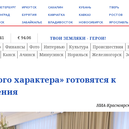
ПЕТЕРБУРГ
ИРКУТСК
САХАЛИН
КУБАНЬ
ТВЕРЬ
НГРАД
БУРЯТИЯ
КАМЧАТКА
КАВКАЗ
РОСТОВ
СК
ЗАБАЙКАЛЬЕ
ВЛАДИВОСТОК
НОВОСИБИРСК
ЯРОСЛАВЛЬ
.41
€ 94.06
ТВОИ ЗЕМЛЯКИ - ГЕРОИ!
о
Финансы
Фото
Интервью
Культура
Происшествия
Канск
Ачинск
Минусинск
Норильск
Железногорск
З
го характера» готовятся к
ения
НИА-Красноярс