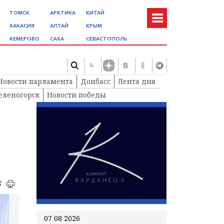
ТОМСК
АРКТИКА
КИТАЙ
ХАКАСИЯ
АЛТАЙ
КРЫМ
КЕМЕРОВО
САХА
СЕВАСТОПОЛЬ
Новости парламента
Донбасс
Лента дня
еленогорск
Новости победы
к
07 08 2026