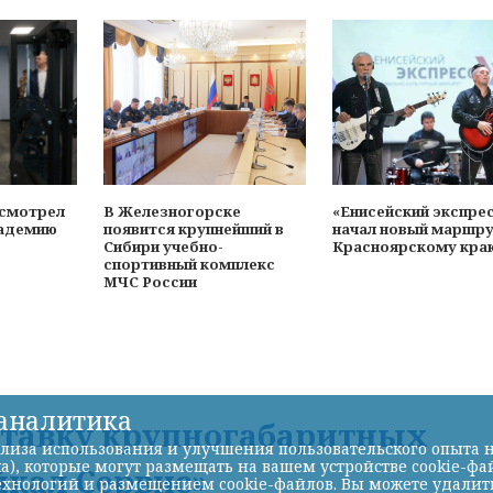
осмотрел
В Железногорске
«Енисейский экспре
адемию
появится крупнейший в
начал новый маршру
Сибири учебно-
Красноярскому кра
спортивный комплекс
МЧС России
-аналитика
ставку крупногабаритных
лиза использования и улучшения пользовательского опыта н
а), которые могут размещать на вашем устройстве cookie-фа
йкал Сервис»
хнологий и размещением cookie-файлов. Вы можете удалить 