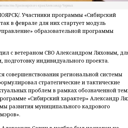
вительства Красноярского края/Александр Черных
ОЯРСК/. Участники программы «Сибирский
так в феврале для них стартует модуль
управление» образовательной программы
дил с ветераном СВО Александром Ляховым, дл
м, подготовку индивидуального проекта.
тся совершенствования региональной системы
формулировал стратегические и тактические
ктуальных проблем в рамках обозначенной тем
 программе «Сибирский характер» Александр Ля
ммы развития муниципального кадрового
мэров».
 Александр Савин в ноябре был назначен на