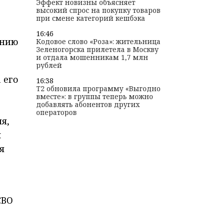
Эффект новизны объясняет
высокий спрос на покупку товаров
при смене категорий кешбэка
16:46
ению
Кодовое слово «Роза»: жительница
Зеленогорска прилетела в Москву
и отдала мошенникам 1,7 млн
рублей
 его
16:38
T2 обновила программу «Выгодно
вместе»: в группы теперь можно
добавлять абонентов других
операторов
я,
я
я
СВО