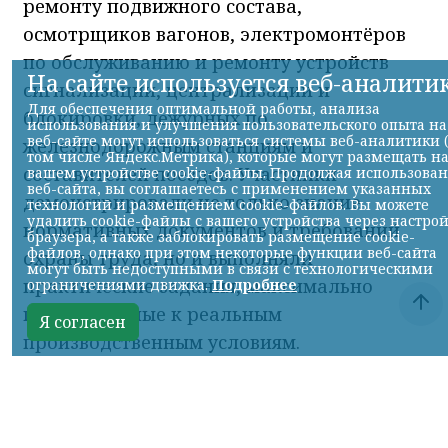
ремонту подвижного состава,
осмотрщиков вагонов, электромонтёров
по обслуживанию и ремонту устройств
сигнализации, централизации и
блокировки, дежурных по
железнодорожным станциям и
составителей поездов. Участники
демонстрировали не только знание
нормативных документов и требований
охраны труда, но и выполняли
практические задания, максимально
приближённые к реальным
производственным условиям.
Серебряными призёрами в номинации
«Лучший монтёр пути» стали Сергей
Калюта и Кирилл Дерендяев. Им