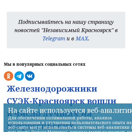
Подписывайтесь на нашу страницу
новостей "Независимый Красноярск" в
Telegram
и в
MAX
.
Мы в популярных социальных сетях
Железнодорожники
СУЭК-Красноярск вошли
На сайте используется веб-аналити
в число лучших на
Для обеспечения оптимальной работы, анализа
использования и улучшения пользовательского опыта на
Всероссийских
веб-сайте могут использоваться системы веб-аналитики 
том числе Яндекс.Метрика), которые могут размещать н