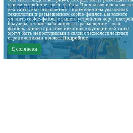
соревнованиях
вашем устройстве cookie-файлы. Продолжая использова
веб-сайта, вы соглашаетесь с применением указанных
технологий и размещением cookie-файлов. Вы можете
профмастерства
удалить cookie-файлы с вашего устройства через настро
браузера, а также заблокировать размещение cookie-
файлов, однако при этом некоторые функции веб-сайта
НИА-Красноярск
могут быть недоступными в связи с технологическими
07.08.2026 22:13
ограничениями движка.
Подробнее
Я согласен
Фото: АО «СУЭК-Хакасия»
КРАСНОЯРСКИЙ КРАЙ, /НИА-