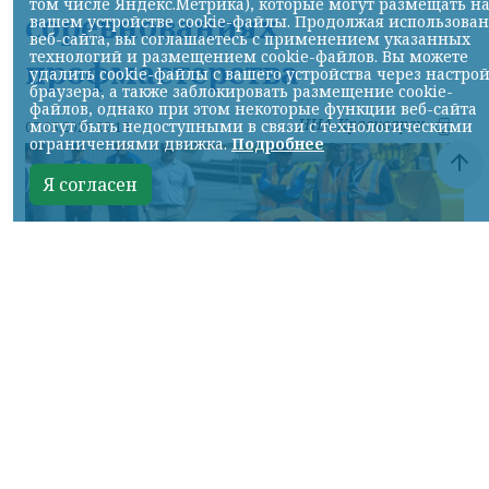
том числе Яндекс.Метрика), которые могут размещать н
соревнованиях
вашем устройстве cookie-файлы. Продолжая использова
веб-сайта, вы соглашаетесь с применением указанных
технологий и размещением cookie-файлов. Вы можете
профмастерства
удалить cookie-файлы с вашего устройства через настро
браузера, а также заблокировать размещение cookie-
файлов, однако при этом некоторые функции веб-сайта
НИА-Красноярск
могут быть недоступными в связи с технологическими
07.08.2026 22:13
ограничениями движка.
Подробнее
Я согласен
Фото: АО «СУЭК-Хакасия»
КРАСНОЯРСКИЙ КРАЙ, /НИА-