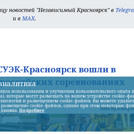
цу новостей "Независимый Красноярск" в
Telegr
и в
MAX
.
УЭК-Красноярск вошли в
ероссийских соревнованиях
-аналитика
лиза использования и улучшения пользовательского опыта н
а), которые могут размещать на вашем устройстве cookie-фа
хнологий и размещением cookie-файлов. Вы можете удалить 
ь размещение cookie-файлов, однако при этом некоторые фу
НИА-Красноярс
 движка.
Подробнее