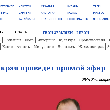
ПЕТЕРБУРГ
ИРКУТСК
САХАЛИН
КУБАНЬ
ТВЕРЬ
НГРАД
БУРЯТИЯ
КАМЧАТКА
КАВКАЗ
РОСТОВ
СК
ЗАБАЙКАЛЬЕ
ВЛАДИВОСТОК
НОВОСИБИРСК
ЯРОСЛАВЛЬ
.17
€ 94.84
ТВОИ ЗЕМЛЯКИ - ГЕРОИ!
о
Финансы
Фото
Интервью
Культура
Происшествия
Канск
Ачинск
Минусинск
Норильск
Железногорск
З
 края проведет прямой эфир
НИА-Красноярс