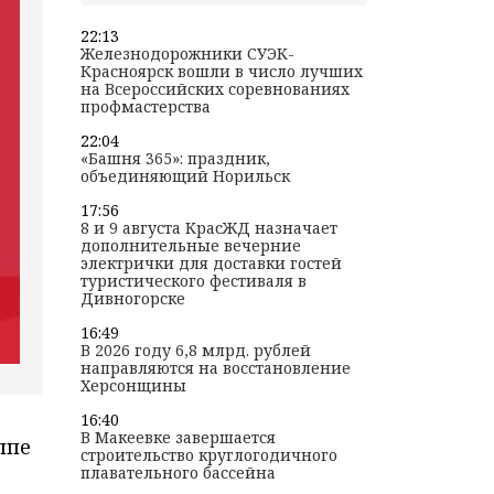
22:13
Железнодорожники СУЭК-
Красноярск вошли в число лучших
на Всероссийских соревнованиях
профмастерства
22:04
«Башня 365»: праздник,
объединяющий Норильск
17:56
8 и 9 августа КрасЖД назначает
дополнительные вечерние
электрички для доставки гостей
туристического фестиваля в
Дивногорске
16:49
В 2026 году 6,8 млрд. рублей
направляются на восстановление
Херсонщины
16:40
В Макеевке завершается
ппе
строительство круглогодичного
плавательного бассейна