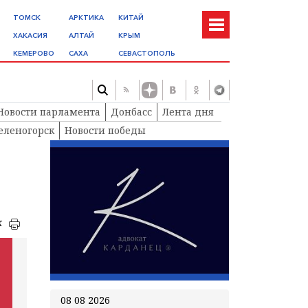
ТОМСК
АРКТИКА
КИТАЙ
ХАКАСИЯ
АЛТАЙ
КРЫМ
КЕМЕРОВО
САХА
СЕВАСТОПОЛЬ
Новости парламента
Донбасс
Лента дня
еленогорск
Новости победы
к
08 08 2026