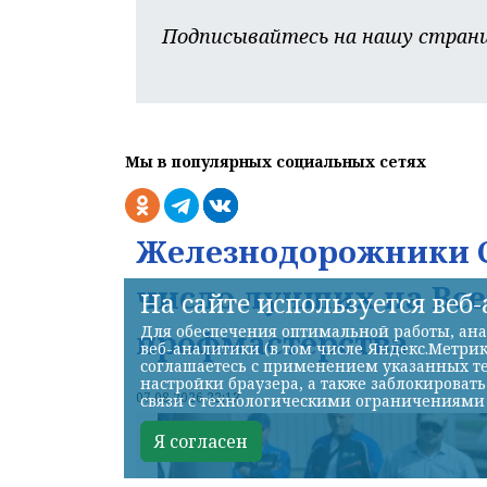
Подписывайтесь на нашу страни
Мы в популярных социальных сетях
Железнодорожники С
число лучших на Вс
На сайте используется веб
Для обеспечения оптимальной работы, ана
профмастерства
веб-аналитики (в том числе Яндекс.Метрик
соглашаетесь с применением указанных те
настройки браузера, а также заблокироват
07.08.2026 22:13
связи с технологическими ограничениями
Я согласен