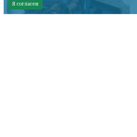
Я согласен
Фото: АО «СУЭК-Хакасия»
КРАСНОЯРСКИЙ КРАЙ, /НИА-
КРАСНОЯРСК/. Специалисты Бородинского
погрузочно-транспортного управления
стали призёрами Всероссийских
соревнований профессионального
мастерства «Логистический Олимп»,
которые прошли в Республике Хакасия.
За звание лучших боролись
представители железнодорожных
профессий из семи регионов страны. По