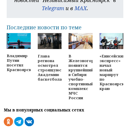
Telegram
и в
MAX
.
Последние новости по теме
Владимир
Глава
В
«Енисейский
Путин
региона
Железногорске
экспресс»
посетил
осмотрел
появится
начал
Красноярск
строящуюся
крупнейший
новый
Академию
в Сибири
маршрут
баскетбола
учебно-
по
спортивный
Красноярском
комплекс
краю
МЧС
России
Мы в популярных социальных сетях