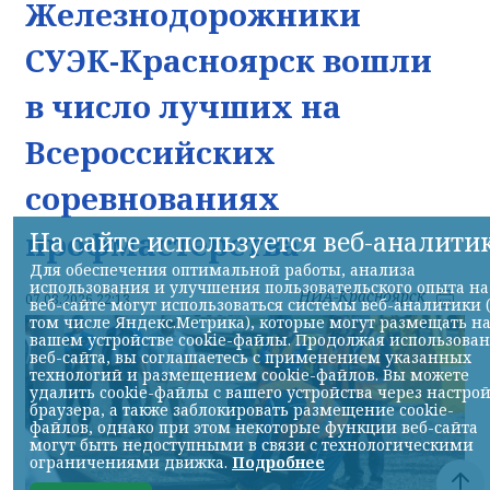
Железнодорожники
СУЭК-Красноярск вошли
в число лучших на
Всероссийских
соревнованиях
профмастерства
На сайте используется веб-аналити
Для обеспечения оптимальной работы, анализа
использования и улучшения пользовательского опыта на
НИА-Красноярск
07.08.2026 22:13
веб-сайте могут использоваться системы веб-аналитики 
том числе Яндекс.Метрика), которые могут размещать н
вашем устройстве cookie-файлы. Продолжая использова
веб-сайта, вы соглашаетесь с применением указанных
технологий и размещением cookie-файлов. Вы можете
удалить cookie-файлы с вашего устройства через настро
браузера, а также заблокировать размещение cookie-
файлов, однако при этом некоторые функции веб-сайта
могут быть недоступными в связи с технологическими
ограничениями движка.
Подробнее