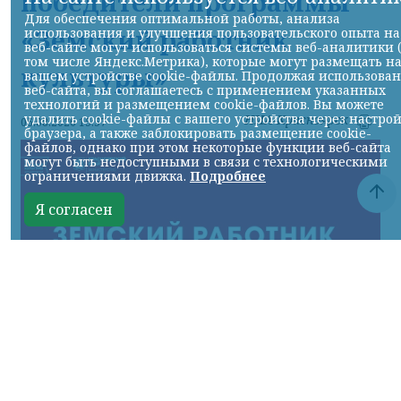
победители программы
Для обеспечения оптимальной работы, анализа
«Земский работник
использования и улучшения пользовательского опыта на
веб-сайте могут использоваться системы веб-аналитики 
том числе Яндекс.Метрика), которые могут размещать н
культуры»
вашем устройстве cookie-файлы. Продолжая использова
веб-сайта, вы соглашаетесь с применением указанных
технологий и размещением cookie-файлов. Вы можете
удалить cookie-файлы с вашего устройства через настро
НИА-Красноярск
06.08.2026 15:57
браузера, а также заблокировать размещение cookie-
файлов, однако при этом некоторые функции веб-сайта
могут быть недоступными в связи с технологическими
ограничениями движка.
Подробнее
Я согласен
фото с сайта Правительства края