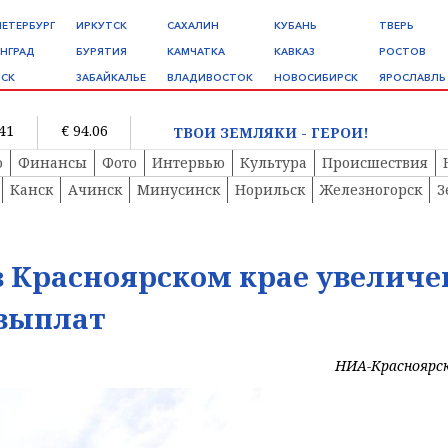
ПЕТЕРБУРГ
ИРКУТСК
САХАЛИН
КУБАНЬ
ТВЕРЬ
НГРАД
БУРЯТИЯ
КАМЧАТКА
КАВКАЗ
РОСТОВ
СК
ЗАБАЙКАЛЬЕ
ВЛАДИВОСТОК
НОВОСИБИРСК
ЯРОСЛАВЛЬ
.41
€ 94.06
ТВОИ ЗЕМЛЯКИ - ГЕРОИ!
о
Финансы
Фото
Интервью
Культура
Происшествия
Канск
Ачинск
Минусинск
Норильск
Железногорск
З
 в Красноярском крае увеличе
выплат
НИА-Красноярс