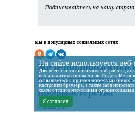
Подписывайтесь на нашу страни
Мы в популярных социальных сетях
На сайте используется веб
Железнодорожники С
Для обеспечения оптимальной работы, ана
веб-аналитики (в том числе Яндекс.Метрик
число лучших на Вс
соглашаетесь с применением указанных те
настройки браузера, а также заблокироват
профмастерства
связи с технологическими ограничениями
Я согласен
07.08.2026 22:13