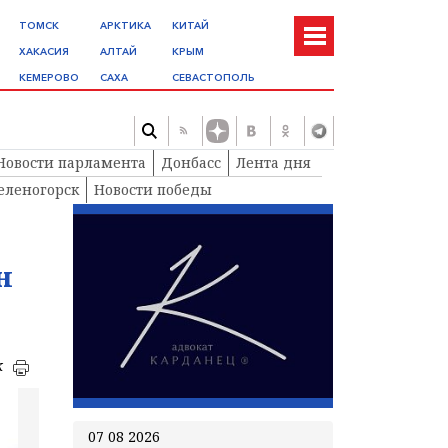
ТОМСК
АРКТИКА
КИТАЙ
ХАКАСИЯ
АЛТАЙ
КРЫМ
КЕМЕРОВО
САХА
СЕВАСТОПОЛЬ
Новости парламента
Донбасс
Лента дня
еленогорск
Новости победы
н
к
07 08 2026