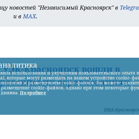
цу новостей "Независимый Красноярск" в
Telegr
и в
MAX
.
-аналитика
УЭК-Красноярск вошли в
лиза использования и улучшения пользовательского опыта н
а), которые могут размещать на вашем устройстве cookie-фа
ероссийских соревнованиях
хнологий и размещением cookie-файлов. Вы можете удалить 
ь размещение cookie-файлов, однако при этом некоторые фу
 движка.
Подробнее
НИА-Красноярс