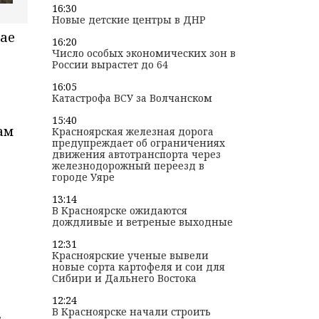
16:30
Новые детские центры в ДНР
рае
16:20
Число особых экономических зон в
России вырастет до 64
16:05
Катастрофа ВСУ за Волчанском
15:40
ам
Красноярская железная дорога
предупреждает об ограничениях
движения автотранспорта через
железнодорожный переезд в
городе Уяре
13:14
В Красноярске ожидаются
дождливые и ветреные выходные
12:31
Красноярские ученые вывели
новые сорта картофеля и сои для
Сибири и Дальнего Востока
12:24
В Красноярске начали строить
ы