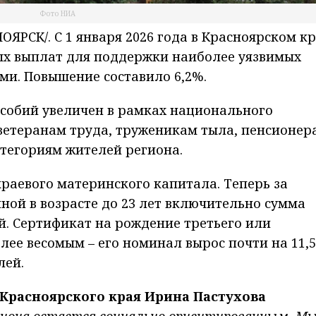
Фото НИА
РСК/. С 1 января 2026 года в Красноярском к
х выплат для поддержки наиболее уязвимых
ьми. Повышение составило 6,2%.
собий увеличен в рамках национального
 ветеранам труда, труженикам тыла, пенсионер
атегориям жителей региона.
раевого материнского капитала. Теперь за
ой в возрасте до 23 лет включительно сумма
ей. Сертификат на рождение третьего или
лее весомым – его номинал вырос почти на 11,5
лей.
Красноярского края Ирина Пастухова
иона остается социально ориентированным. М