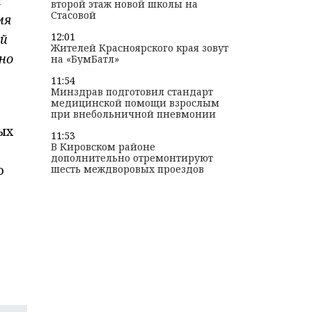
второй этаж новой школы на
Стасовой
мя
12:01
ый
Жителей Красноярского края зовут
но
на «БумБатл»
11:54
Минздрав подготовил стандарт
медицинской помощи взрослым
при внебольничной пневмонии
ых
11:53
В Кировском районе
дополнительно отремонтируют
о
шесть междворовых проездов