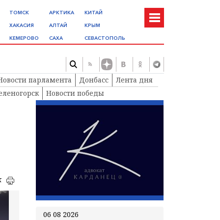
ТОМСК
АРКТИКА
КИТАЙ
ХАКАСИЯ
АЛТАЙ
КРЫМ
КЕМЕРОВО
САХА
СЕВАСТОПОЛЬ
Новости парламента
Донбасс
Лента дня
еленогорск
Новости победы
к
06 08 2026