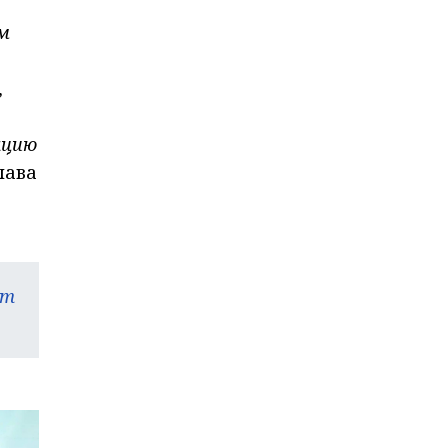
им
,
ацию
лава
am