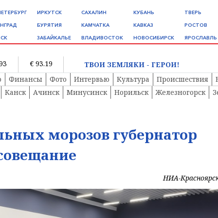
ПЕТЕРБУРГ
ИРКУТСК
САХАЛИН
КУБАНЬ
ТВЕРЬ
НГРАД
БУРЯТИЯ
КАМЧАТКА
КАВКАЗ
РОСТОВ
СК
ЗАБАЙКАЛЬЕ
ВЛАДИВОСТОК
НОВОСИБИРСК
ЯРОСЛАВЛЬ
.93
€ 93.19
ТВОИ ЗЕМЛЯКИ - ГЕРОИ!
о
Финансы
Фото
Интервью
Культура
Происшествия
Канск
Ачинск
Минусинск
Норильск
Железногорск
З
льных морозов губернатор
 совещание
НИА-Красноярс