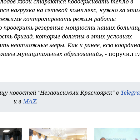
холодов люди стараются поддерживать тепло в
тся нагрузка на сетевой комплекс, нужно за эт
 режиме контролировать режим работы
 проверить резервные мощности наших больниц
ость бригад, которые должны в этих условиях
ать неотложные меры. Как и ранее, всю координ
лавы муниципальных образований», -
поручил г
цу новостей "Независимый Красноярск" в
Telegr
и в
MAX
.