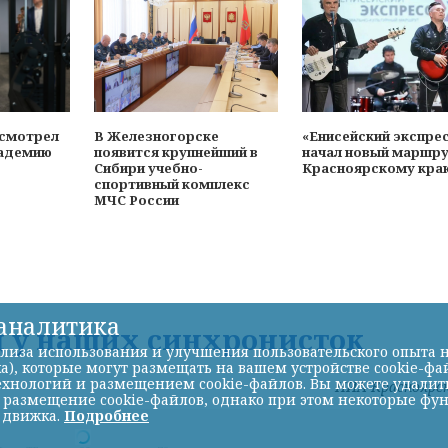
осмотрел
В Железногорске
«Енисейский экспре
адемию
появится крупнейший в
начал новый маршру
Сибири учебно-
Красноярскому кра
спортивный комплекс
МЧС России
-аналитика
д у наших синхронисток
лиза использования и улучшения пользовательского опыта н
а), которые могут размещать на вашем устройстве cookie-фа
хнологий и размещением cookie-файлов. Вы можете удалить 
НИА-Красноярс
ь размещение cookie-файлов, однако при этом некоторые фу
 движка.
Подробнее