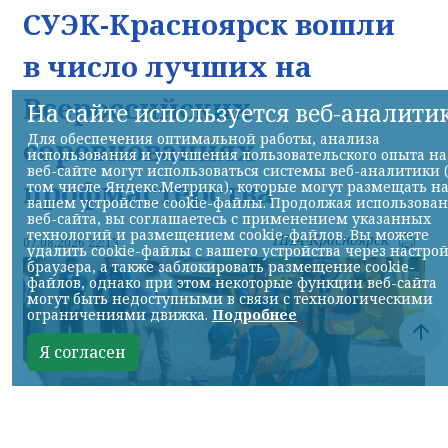
СУЭК-Красноярск вошли
в число лучших на
Всероссийских
На сайте используется веб-аналити
Для обеспечения оптимальной работы, анализа
соревнованиях
использования и улучшения пользовательского опыта на
веб-сайте могут использоваться системы веб-аналитики 
профмастерства
том числе Яндекс.Метрика), которые могут размещать н
вашем устройстве cookie-файлы. Продолжая использова
веб-сайта, вы соглашаетесь с применением указанных
технологий и размещением cookie-файлов. Вы можете
НИА-Красноярск
07.08.2026 22:13
удалить cookie-файлы с вашего устройства через настро
браузера, а также заблокировать размещение cookie-
файлов, однако при этом некоторые функции веб-сайта
могут быть недоступными в связи с технологическими
ограничениями движка.
Подробнее
Я согласен