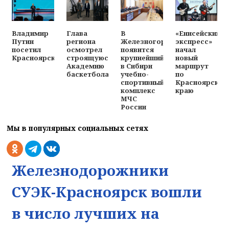
Владимир
Глава
В
«Енисейский
Путин
региона
Железногорске
экспресс»
посетил
осмотрел
появится
начал
Красноярск
строящуюся
крупнейший
новый
Академию
в Сибири
маршрут
баскетбола
учебно-
по
спортивный
Красноярском
комплекс
краю
МЧС
России
Мы в популярных социальных сетях
Железнодорожники
СУЭК-Красноярск вошли
в число лучших на