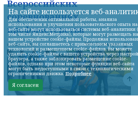
Всероссийских
На сайте используется веб-аналити
соревнованиях
Для обеспечения оптимальной работы, анализа
использования и улучшения пользовательского опыта на
профмастерства
веб-сайте могут использоваться системы веб-аналитики 
том числе Яндекс.Метрика), которые могут размещать н
вашем устройстве cookie-файлы. Продолжая использова
веб-сайта, вы соглашаетесь с применением указанных
НИА-Красноярск
07.08.2026 22:13
технологий и размещением cookie-файлов. Вы можете
удалить cookie-файлы с вашего устройства через настро
браузера, а также заблокировать размещение cookie-
файлов, однако при этом некоторые функции веб-сайта
могут быть недоступными в связи с технологическими
ограничениями движка.
Подробнее
Я согласен
Фото: АО «СУЭК-Хакасия»