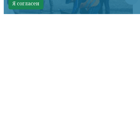
Я согласен
Фото: АО «СУЭК-Хакасия»
КРАСНОЯРСКИЙ КРАЙ, /НИА-
КРАСНОЯРСК/. Специалисты Бородинского
погрузочно-транспортного управления
стали призёрами Всероссийских
соревнований профессионального
мастерства «Логистический Олимп»,
которые прошли в Республике Хакасия.
За звание лучших боролись