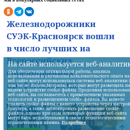
Железнодорожники
СУЭК-Красноярск вошли
в число лучших на
Всероссийских
На сайте используется веб-аналити
соревнованиях
Для обеспечения оптимальной работы, анализа
использования и улучшения пользовательского опыта на
веб-сайте могут использоваться системы веб-аналитики 
профмастерства
том числе Яндекс.Метрика), которые могут размещать н
вашем устройстве cookie-файлы. Продолжая использова
веб-сайта, вы соглашаетесь с применением указанных
НИА-Красноярск
технологий и размещением cookie-файлов. Вы можете
07.08.2026 22:13
удалить cookie-файлы с вашего устройства через настро
браузера, а также заблокировать размещение cookie-
файлов, однако при этом некоторые функции веб-сайта
могут быть недоступными в связи с технологическими
ограничениями движка.
Подробнее