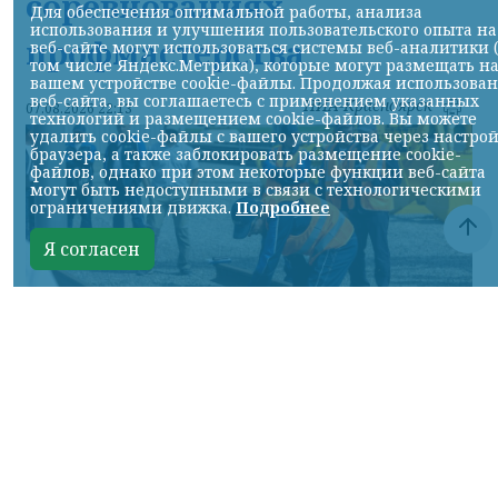
соревнованиях
Для обеспечения оптимальной работы, анализа
использования и улучшения пользовательского опыта на
профмастерства
веб-сайте могут использоваться системы веб-аналитики 
том числе Яндекс.Метрика), которые могут размещать н
вашем устройстве cookie-файлы. Продолжая использова
веб-сайта, вы соглашаетесь с применением указанных
НИА-Красноярск
07.08.2026 22:13
технологий и размещением cookie-файлов. Вы можете
удалить cookie-файлы с вашего устройства через настро
браузера, а также заблокировать размещение cookie-
файлов, однако при этом некоторые функции веб-сайта
могут быть недоступными в связи с технологическими
ограничениями движка.
Подробнее
Я согласен
Фото: АО «СУЭК-Хакасия»
КРАСНОЯРСКИЙ КРАЙ, /НИА-