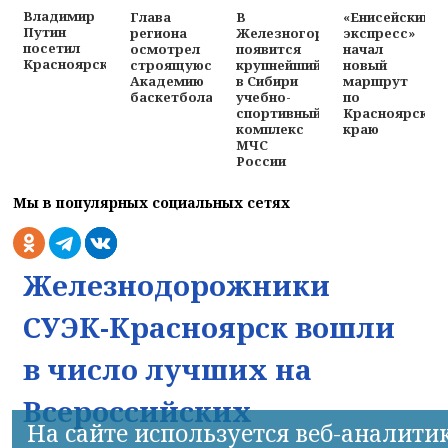
Владимир
Глава
В
«Енисейский
Путин
региона
Железногорске
экспресс»
посетил
осмотрел
появится
начал
Красноярск
строящуюся
крупнейший
новый
Академию
в Сибири
маршрут
баскетбола
учебно-
по
спортивный
Красноярском
комплекс
краю
МЧС
России
Мы в популярных социальных сетях
Железнодорожники
СУЭК-Красноярск вошли
в число лучших на
Всероссийских
На сайте используется веб-аналити