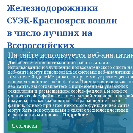
Железнодорожники
СУЭК-Красноярск вошли
в число лучших на
Всероссийских
На сайте используется веб-аналити
соревнованиях
Для обеспечения оптимальной работы, анализа
использования и улучшения пользовательского опыта на
профмастерства
веб-сайте могут использоваться системы веб-аналитики 
том числе Яндекс.Метрика), которые могут размещать н
вашем устройстве cookie-файлы. Продолжая использова
НИА-Красноярск
07.08.2026 22:13
веб-сайта, вы соглашаетесь с применением указанных
технологий и размещением cookie-файлов. Вы можете
удалить cookie-файлы с вашего устройства через настро
браузера, а также заблокировать размещение cookie-
файлов, однако при этом некоторые функции веб-сайта
могут быть недоступными в связи с технологическими
ограничениями движка.
Подробнее
Я согласен