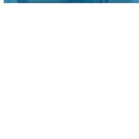
Фото: АО «СУЭК-Хакасия»
КРАСНОЯРСКИЙ КРАЙ, /НИА-
КРАСНОЯРСК/. Специалисты Бородинского
погрузочно-транспортного управления
стали призёрами Всероссийских
соревнований профессионального
мастерства «Логистический Олимп»,
которые прошли в Республике Хакасия.
За звание лучших боролись
представители железнодорожных
профессий из семи регионов страны. По